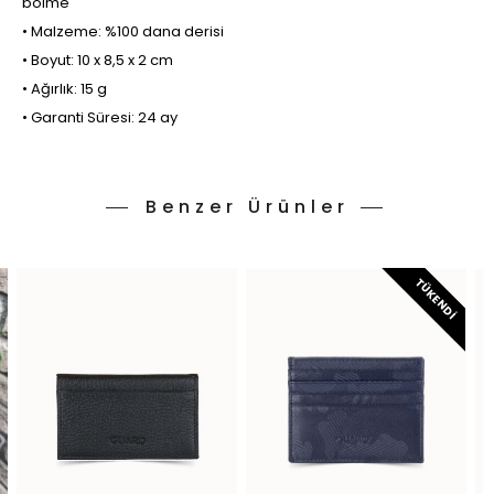
bölme
• Malzeme: %100 dana derisi
• Boyut: 10 x 8,5 x 2 cm
• Ağırlık: 15 g
• Garanti Süresi: 24 ay
Benzer Ürünler
TÜKENDI