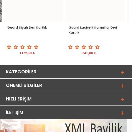
Guard Siyah Deri Kartlık
Guard Lacivert Kamuflaj Deri
G
Kartlık
T
1.172,50 ₺
745,00 ₺
KATEGORILER
ÖNEMLI BILGILER
HIZLI ERIŞIM
İLETIŞIM