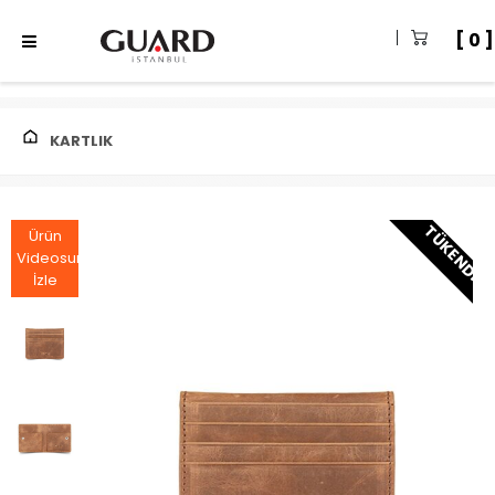
0
KARTLIK
TÜKENDI
Ürün
Videosunu
İzle