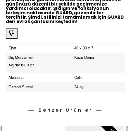
gününüzü düzenli bir şekilde geçirmenize
yardımcı olacaktır. Şıklığın ve fonksiyonun
birleşim noktasında GUARD, güvenilir bir
tercihtir. Şimdi, stilinizi tamamlamak için GUARD
deri evrak çantasını keşfedin!
Ebat
40 x 30 x 7
Dış Malzeme
Kuzu Derisi
Ağırlık 1500 gr
Aksesuar
Çelik
Garanti Süresi
24 ay
Benzer Ürünler