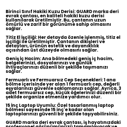
Birinci Sınıf Hakiki Kuzu Derisi:
GUARD marka deri
evrak çantası, en kaliteli hakiki kuzu derisi
kullanılarak üretilmiştir. Bu, çantanın uzun
ömürlü ve zarif bir görünüme sahip olmasını
sağlar.
Titiz El İşçiliği:
Her detayda özenle işlenmiş, titiz el
işçiliği ile üretilmiştir. Çantanın dikişleri ve
detayları, ürünün estetik ve dayanıklılık
açısından üst düzeyde olmasını sağlar.
Geniş İç Hacim:
Ana bölmedeki geniş iç hacim,
belgelerinizi, dosyalarınızı ve günlük
ihtiyaçlarınızı düzenli bir şekilde taşımanızı
sağlar.
Fermuarlı ve Fermuarsız Cep Seçenekleri:
1 ana
bölme içerisinde yer alan 1 fermuarlı cep, değerli
eşyalarınızı güvenle saklamanızı sağlar. Ayrıca, 3
adet fermuarsız cep, küçük öğelerinizi düzenli bir
şekilde organize etmenize yardımcı olur.
15 İnç Laptop Uyumlu:
Özel tasarlanmış laptop
bölmesi sayesinde 15 inç'e kadar olan
laptoplarınızı güvenli bir şekilde taşıyabilirsiniz.
GUARD marka deri evrak çantası, iş hayatınızdaki
profesyonel görünümünüzü tamamlayacak ve