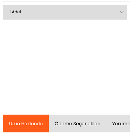
Ürün Hakkında
Ödeme Seçenekleri
Yorumlar