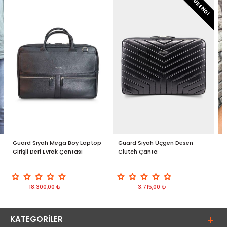
TÜKENDI
Guard Siyah Mega Boy Laptop
Guard Siyah Üçgen Desen
G
Girişli Deri Evrak Çantası
Clutch Çanta
C
18.300,00 ₺
3.715,00 ₺
KATEGORILER