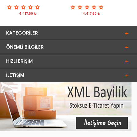
4.417,60 ₺
4.417,60 ₺
KATEGORILER
ÖNEMLI BILGILER
HIZLI ERIŞIM
İLETIŞIM