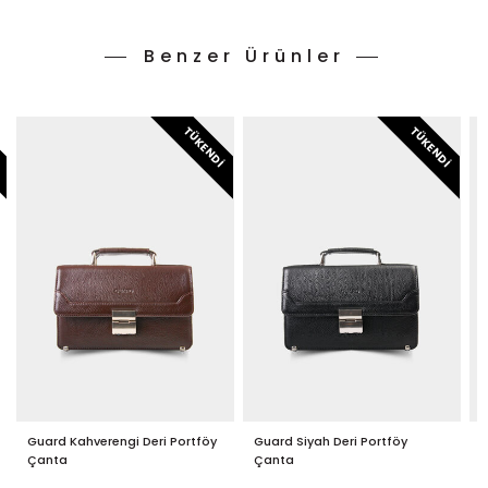
Benzer Ürünler
I
TÜKENDI
TÜKENDI
Guard Kahverengi Deri Portföy
Guard Siyah Deri Portföy
G
Çanta
Çanta