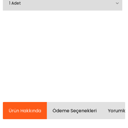
Ürün Hakkında
Ödeme Seçenekleri
Yorumlar