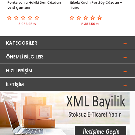
Fonksiyonlu Hakiki Deri Cüzdan
Erkek/Kadın Portföy Cüzdan -
S
ve El Çantası
Taba
3.936,25 ₺
2.387,50 ₺
KATEGORILER
ÖNEMLI BILGILER
HIZLI ERIŞIM
İLETIŞIM