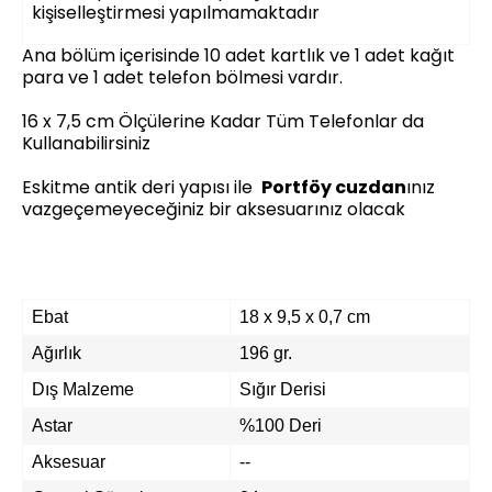
kişiselleştirmesi yapılmamaktadır
Ana bölüm içerisinde 10 adet kartlık ve 1 adet kağıt
para ve 1 adet telefon bölmesi vardır.
16 x 7,5 cm Ölçülerine Kadar Tüm Telefonlar da
Kullanabilirsiniz
Eskitme antik deri yapısı ile
Portföy cuzdan
ınız
vazgeçemeyeceğiniz bir aksesuarınız olacak
Ebat
18 x 9,5 x 0,7 cm
Ağırlık
196 gr.
Dış Malzeme
Sığır Derisi
Astar
%100 Deri
Aksesuar
--