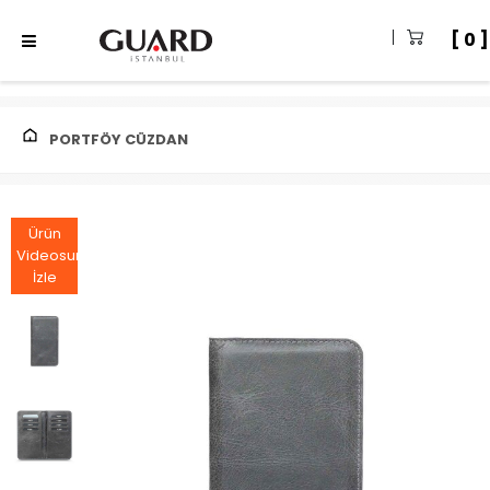
0
PORTFÖY CÜZDAN
Ürün
Videosunu
İzle