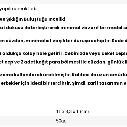
i yapılmamaktadır
e Şıklığın Buluştuğu İncelik!
at dokusu ile birleştirerek minimal ve zarif bir model s
en cüzdan, minimalist ve şık bir duruşa sahiptir. Sade 
 oldukça kolay hale getirir. Cebinizde veya ceket cepler
t cep ve 2 adet kağıt para bölmesi ile cüzdan, günlük i
eme kullanılarak üretilmiştir. Kalitesi ile uzun ömürl
rkekler için ideal bir tercihtir. Şimdi, zarif tasarımın 
11 x 8,3 x 1 (cm)
50gr.