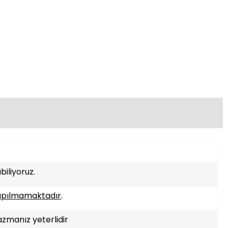
iliyoruz.
apılmamaktadır
.
azmanız yeterlidir