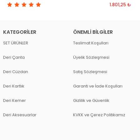
1.801,25 ₺
KATEGORILER
ÖNEMLI BILGILER
SET ÜRÜNLER
Teslimat Koşulları
Deri Çanta
Üyelik Sözleşmesi
Deri Cüzdan
Satış Sözleşmesi
Deri Kartlık
Garanti ve İade Koşulları
Deri Kemer
Gizlilik ve Güvenlik
Deri Aksesuarlar
KVKK ve Çerez Politikamız