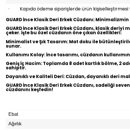
· Kapıda ödeme siparişlerde ürün kişiselleştirmes
GUARD İnce Klasik Deri Erkek Cüzdanı: Minimalizmin v
GUARD İnce Klasik Deri Erkek Cüzdanı, klasik deriyi m
çeker. İşte bu özel cüzdanın öne çıkan özellikleri:
Minimalist ve Şık Tasarım:
Mat doku ile bütünleştiril
sunar.
Kullanımı Kolay:
İnce tasarımı, cüzdanın kullanımını
Geniş İç Hacim:
Toplamda 8 adet kartlık bölme, 2 ade
sahiptir.
Dayanıklı ve Kaliteli Deri:
Cüzdan, dayanıklı deri malz
GUARD İnce Klasik Deri Erkek Cüzdanı, sadeliği seven e
cüzdanını keşfedin!
Ebat
Ağırlık