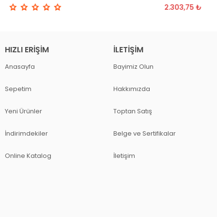
2.303,75 ₺
HIZLI ERIŞIM
İLETIŞIM
Anasayfa
Bayimiz Olun
Sepetim
Hakkımızda
Yeni Ürünler
Toptan Satış
İndirimdekiler
Belge ve Sertifikalar
Online Katalog
İletişim