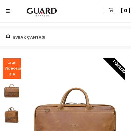
0
EVRAK ÇANTASI
TÜKENDI
Ürün
Videosunu
İzle