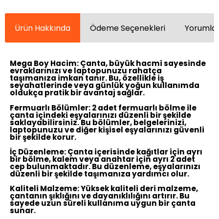
Ürün Hakkında
Ödeme Seçenekleri
Yorumlar
Mega Boy Hacim:
Çanta, büyük hacmi sayesinde
evraklarınızı ve laptopunuzu rahatça
taşımanıza imkan tanır. Bu, özellikle iş
seyahatlerinde veya günlük yoğun kullanımda
oldukça pratik bir avantaj sağlar.
Fermuarlı Bölümler:
2 adet fermuarlı bölme ile
çanta içindeki eşyalarınızı düzenli bir şekilde
saklayabilirsiniz. Bu bölümler, belgelerinizi,
laptopunuzu ve diğer kişisel eşyalarınızı güvenli
bir şekilde korur.
İç Düzenleme:
Çanta içerisinde kağıtlar için ayrı
bir bölme, kalem veya anahtar için ayrı 2 adet
cep bulunmaktadır. Bu düzenleme, eşyalarınızı
düzenli bir şekilde taşımanıza yardımcı olur.
Kaliteli Malzeme:
Yüksek kaliteli deri malzeme,
çantanın şıklığını ve dayanıklılığını artırır. Bu
sayede uzun süreli kullanıma uygun bir çanta
sunar.