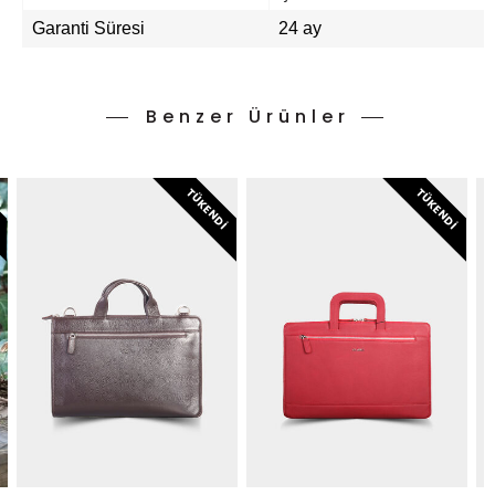
Garanti Süresi
24 ay
Benzer Ürünler
I
TÜKENDI
TÜKENDI