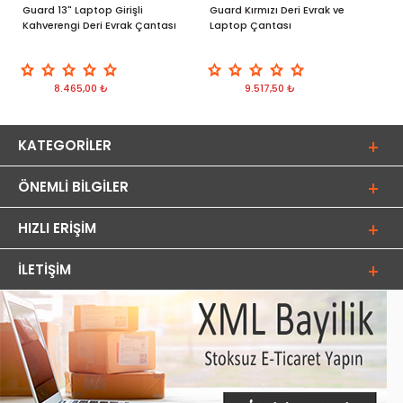
Guard 13" Laptop Girişli
Guard Kırmızı Deri Evrak ve
G
Kahverengi Deri Evrak Çantası
Laptop Çantası
E
8.465,00 ₺
9.517,50 ₺
KATEGORILER
ÖNEMLI BILGILER
HIZLI ERIŞIM
İLETIŞIM