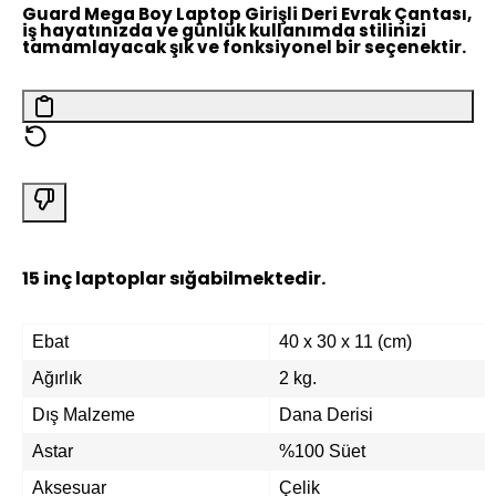
Guard Mega Boy Laptop Girişli Deri Evrak Çantası,
iş hayatınızda ve günlük kullanımda stilinizi
tamamlayacak şık ve fonksiyonel bir seçenektir.
15 inç laptoplar sığabilmektedir.
Ebat
40 x 30 x 11 (cm)
Ağırlık
2 kg.
Dış Malzeme
Dana Derisi
Astar
%100 Süet
Aksesuar
Çelik