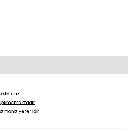
iliyoruz.
apılmamaktadır
.
azmanız yeterlidir