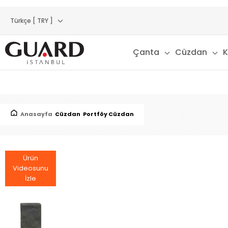
Türkçe [ TRY ]
Çanta
Cüzdan
K
Anasayfa
Cüzdan
Portföy Cüzdan
Ürün
Videosunu
İzle