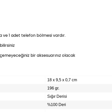
a ve 1 adet telefon bölmesi vardır.
lirsiniz
eçemeyeceğiniz bir aksesuarınız olacak
18 x 9,5 x 0,7 cm
196 gr.
Sığır Derisi
%100 Deri