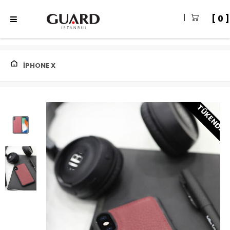
0
IPHONE X
TÜKENDI