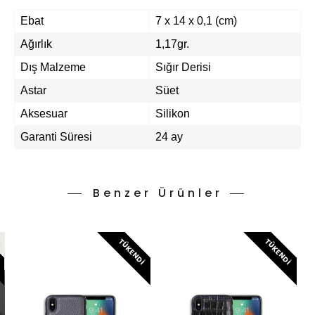
Ebat
7 x 14 x 0,1 (cm)
Ağırlık
1,17gr.
Dış Malzeme
Sığır Derisi
Astar
Süet
Aksesuar
Silikon
Garanti Süresi
24 ay
Benzer Ürünler
I
TÜKENDI
TÜKENDI