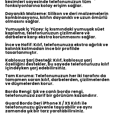
kesimleri sayesinde telefonunuzun tüm
fonksiyonlarına kolay erişim sağlar.
Dayanıklı Malzeme:
Silikon ve deri malzemelerin
kombinasyonu, kılıfın dayanıklı ve uzun ömürlü
olmasını sağlar.
Yumuşak İç Yüzey:
İç kısmındaki yumuşak süet
kaplama, telefonunuzun çizilmelere ve
darbelere karşı ekstra korunmasını sağlar.
İnce ve Hafif:
Kılıf, telefonunuza ekstra ağırlık ve
kalınlık katmadan ince bir profilde
tasarlanmıştır.
Kablosuz Şarj Desteği:
Kılıf, kablosuz şarj
özelliğini destekler, bu sayede telefonunuzu kılıf
içindeyken şarj edebilirsiniz.
Tam Koruma:
Telefonunuzun her iki tarafını da
tamamen saran kılıf, darbelerden, çizilmelerden
ve düşmelerden korur.
Bordo Rengi:
Şık ve canlı bordo rengi,
telefonunuza zarif bir görünüm kazandırır.
Guard Bordo Deri iPhone X / XS Kılıfı ile
telefonunuzu güvenle taşıyabilir ve aynı
zamanda şık bir tarz yaratabilirsiniz.