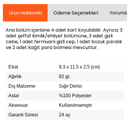
Ürün Hakkında
Ödeme Seçenekleri
Yorumlar
Ana bölüm içerisine 4 adet kart koyulabilir. Ayrıca; 3
adet şeffaf kimlik/ehliyet bölümüne, 3 adet gizli
cebe, 1 adet fermuarlı gizli cep, 1 adet bozuk paralık
ve 2 adet kağıt para bölmesi mevcuttur.
Ebat
9.3 x 11.5 x 2,5 (cm)
Ağırlık
82 gr.
Dış Malzeme
Sığır Derisi
Astar
%100 Polyester
Aksesuar
Kullanılmamıştır
Garanti Süresi
24 ay