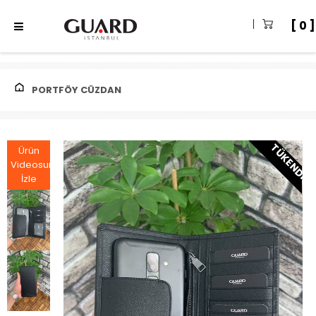
0
PORTFÖY CÜZDAN
TÜKENDI
Ürün
Videosunu
İzle