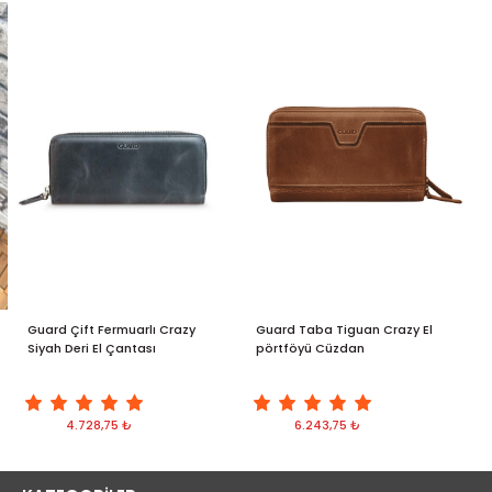
Guard Çift Fermuarlı Crazy
Guard Taba Tiguan Crazy El
G
Siyah Deri El Çantası
pörtföyü Cüzdan
S
4.728,75 ₺
6.243,75 ₺