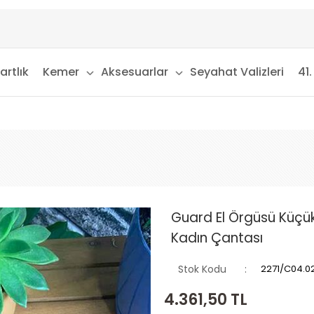
artlık
Kemer
Aksesuarlar
Seyahat Valizleri
41.
Guard El Örgüsü Küçük
Kadın Çantası
Stok Kodu
2271/C04.0
4.361,50
TL