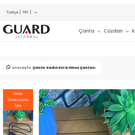
Türkçe [ TRY ]
Çanta
Cüzdan
K
Anasayfa
Çanta
Kadın Kol & Omuz Çantası
Ürün
Videosunu
İzle