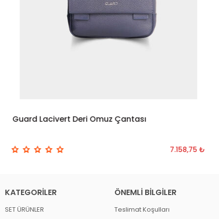
Guard Lacivert Deri Omuz Çantası
SEPETE EKLE
7.158,75 ₺
KATEGORILER
ÖNEMLI BILGILER
SET ÜRÜNLER
Teslimat Koşulları