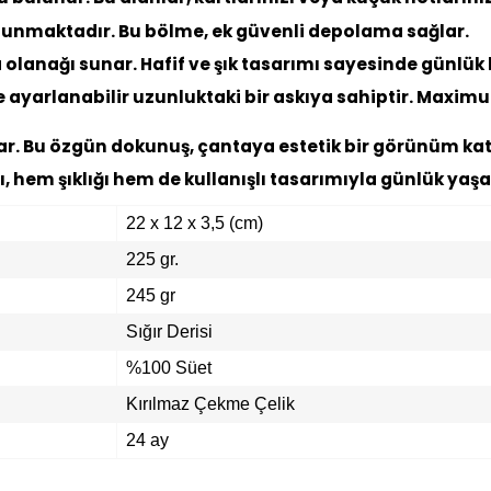
ulunmaktadır. Bu bölme, ek güvenli depolama sağlar.
 olanağı sunar. Hafif ve şık tasarımı sayesinde günlük 
re ayarlanabilir uzunluktaki bir askıya sahiptir. Maxi
r. Bu özgün dokunuş, çantaya estetik bir görünüm katar
, hem şıklığı hem de kullanışlı tasarımıyla günlük yaş
22 x 12 x 3,5 (cm)
225 gr.
245 gr
Sığır Derisi
%100 Süet
Kırılmaz Çekme Çelik
24 ay