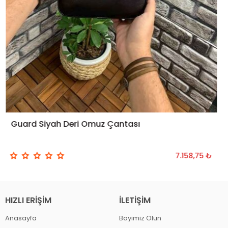
Guard Siyah Deri Omuz Çantası
SEPETE EKLE
7.158,75 ₺
HIZLI ERIŞIM
İLETIŞIM
Anasayfa
Bayimiz Olun