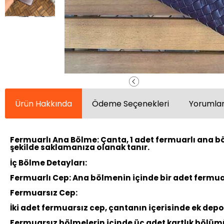
Ürün Hakkında
Ödeme Seçenekleri
Yorumlar
Fermuarlı Ana Bölme:
Çanta, 1 adet fermuarlı ana bö
şekilde saklamanıza olanak tanır.
İç Bölme Detayları:
Fermuarlı Cep:
Ana bölmenin içinde bir adet fermuarl
Fermuarsız Cep:
İki adet fermuarsız cep, çantanın içerisinde ek depo
Fermuarsız bölmelerin içinde üç adet kartlık bölümü