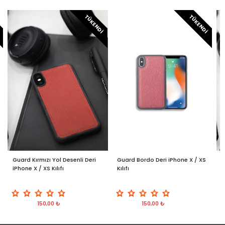
I
TÜKENDI
TÜKENDI
Guard Kırmızı Yol Desenli Deri
Guard Bordo Deri iPhone X / XS
G
iPhone X / XS Kılıfı
Kılıfı
D
150,00 ₺
150,00 ₺