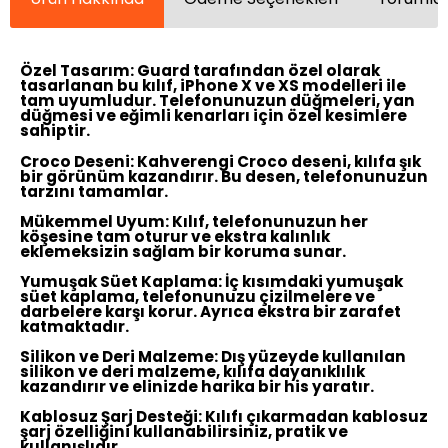
Özel Tasarım:
Guard tarafından özel olarak
tasarlanan bu kılıf, iPhone X ve XS modelleri ile
tam uyumludur. Telefonunuzun düğmeleri, yan
düğmesi ve eğimli kenarları için özel kesimlere
sahiptir.
Croco Deseni:
Kahverengi Croco deseni, kılıfa şık
bir görünüm kazandırır. Bu desen, telefonunuzun
tarzını tamamlar.
Mükemmel Uyum:
Kılıf, telefonunuzun her
köşesine tam oturur ve ekstra kalınlık
eklemeksizin sağlam bir koruma sunar.
Yumuşak Süet Kaplama:
İç kısımdaki yumuşak
süet kaplama, telefonunuzu çizilmelere ve
darbelere karşı korur. Ayrıca ekstra bir zarafet
katmaktadır.
Silikon ve Deri Malzeme:
Dış yüzeyde kullanılan
silikon ve deri malzeme, kılıfa dayanıklılık
kazandırır ve elinizde harika bir his yaratır.
Kablosuz Şarj Desteği:
Kılıfı çıkarmadan kablosuz
şarj özelliğini kullanabilirsiniz, pratik ve
kullanışlıdır.