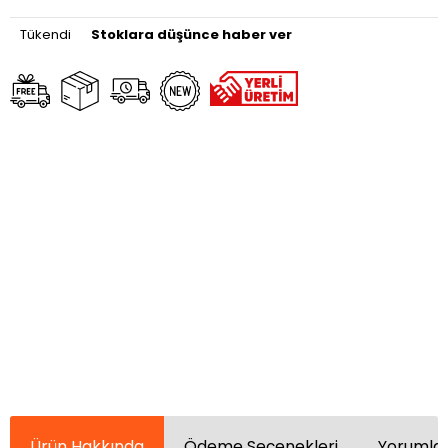
Tükendi
Stoklara düşünce haber ver
Ürün Hakkında
Ödeme Seçenekleri
Yorumlar