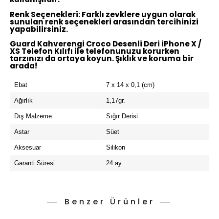
Renk Seçenekleri:
Farklı zevklere uygun olarak
sunulan renk seçenekleri arasından tercihinizi
yapabilirsiniz.
Guard Kahverengi Croco Desenli Deri iPhone X /
XS Telefon Kılıfı ile telefonunuzu korurken
tarzınızı da ortaya koyun. Şıklık ve koruma bir
arada!
Ebat
7 x 14 x 0,1 (cm)
Ağırlık
1,17gr.
Dış Malzeme
Sığır Derisi
Astar
Süet
Aksesuar
Silikon
Garanti Süresi
24 ay
Benzer Ürünler