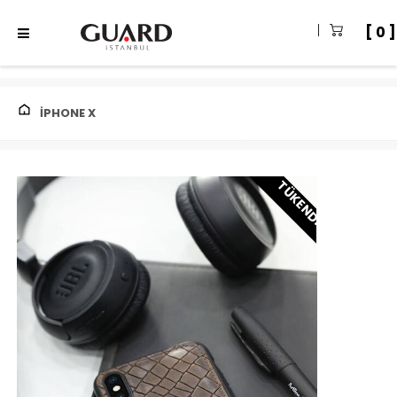
0
IPHONE X
TÜKENDI