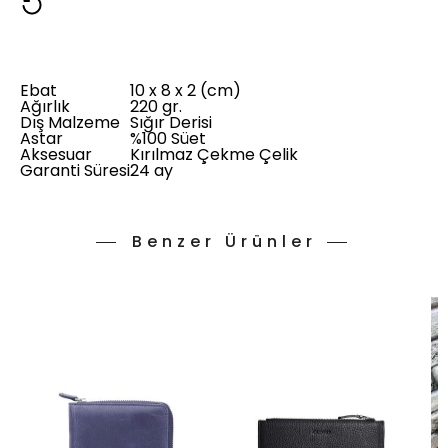
Ebat
10 x 8 x 2 (cm)
Ağırlık
220 gr.
Dış Malzeme
Sığır Derisi
Astar
%100 Süet
Aksesuar
Kırılmaz Çekme Çelik
Garanti Süresi
24 ay
Benzer Ürünler