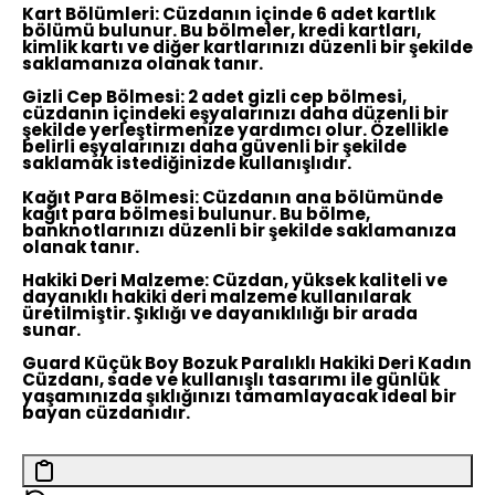
Kart Bölümleri:
Cüzdanın içinde 6 adet kartlık
bölümü bulunur. Bu bölmeler, kredi kartları,
kimlik kartı ve diğer kartlarınızı düzenli bir şekilde
saklamanıza olanak tanır.
Gizli Cep Bölmesi:
2 adet gizli cep bölmesi,
cüzdanın içindeki eşyalarınızı daha düzenli bir
şekilde yerleştirmenize yardımcı olur. Özellikle
belirli eşyalarınızı daha güvenli bir şekilde
saklamak istediğinizde kullanışlıdır.
Kağıt Para Bölmesi:
Cüzdanın ana bölümünde
kağıt para bölmesi bulunur. Bu bölme,
banknotlarınızı düzenli bir şekilde saklamanıza
olanak tanır.
Hakiki Deri Malzeme:
Cüzdan, yüksek kaliteli ve
dayanıklı hakiki deri malzeme kullanılarak
üretilmiştir. Şıklığı ve dayanıklılığı bir arada
sunar.
Guard Küçük Boy Bozuk Paralıklı Hakiki Deri Kadın
Cüzdanı, sade ve kullanışlı tasarımı ile günlük
yaşamınızda şıklığınızı tamamlayacak ideal bir
bayan cüzdanıdır.