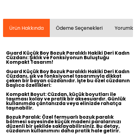
Ürün Hakkında
Ödeme Seçenekleri
Yorumlar
Guard Küçük Boy Bozuk Paralıklı Hakiki Deri Kadın
Cüzdanı: Şıklık ve Fonksiyonun Buluştuğu
Kompakt Tasarım!
Guard Küçük Boy Bozuk Paralıklı Hakiki Deri Kadın
Cüzdanı, şık ve fonksiyonel tasarımıyla dikkat
çeken bir bayan cüzdanıdır. İşte bu özel cüzdanın
başlıca özellikleri:
Kompakt Boyut:
Cüzdan, küçük boyutları ile
taşıması kolay ve pratik bir aksesuardır. Günlük
kullanımda çantanızda veya elinizde rahatça
taşınabilir.
Bozuk Paralık:
Özel fermuarlı bozuk paralık
bölmesi sayesinde küçük madeni paralarınızı
düzenli bir şekilde saklayabilirsiniz. Bu detay,
cüzdanın kullanımını daha pratik hale getirir.