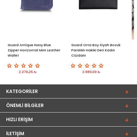
Guard Antique Navy Blue
Guard Orta Boy Siyah Bozuk
G
Zipper Horizontal Mini Leather
Paralıklı Hakiki Deri Kadın
C
Wallet
Cüzdanı
2.276,25 ₺
2.880,00 ₺
KATEGORILER
ÖNEMLI BILGILER
HIZLI ERIŞIM
İLETIŞIM