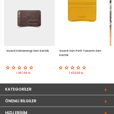
Guard Kahverengi Deri Kartlık
Guard Sarı Patlı Tasarım Deri
G
Kartlık
D
1.357,50 ₺
1.432,50 ₺
KATEGORILER
ÖNEMLI BILGILER
HIZLI ERIŞIM