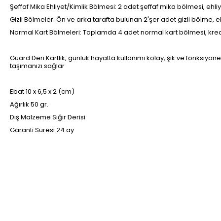
Şeffaf Mika Ehliyet/Kimlik Bölmesi: 2 adet şeffaf mika bölmesi, ehli
Gizli Bölmeler: Ön ve arka tarafta bulunan 2'şer adet gizli bölme, ek
Normal Kart Bölmeleri: Toplamda 4 adet normal kart bölmesi, kredi 
Guard Deri Kartlık, günlük hayatta kullanımı kolay, şık ve fonksiyone
taşımanızı sağlar
Ebat 10 x 6,5 x 2 (cm)
Ağırlık 50 gr.
Dış Malzeme Sığır Derisi
Garanti Süresi 24 ay