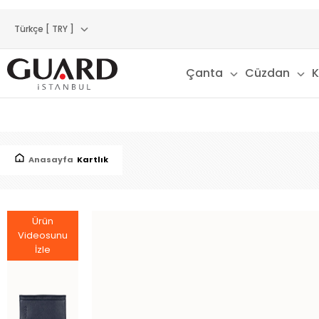
Türkçe [ TRY ]
Çanta
Cüzdan
K
Anasayfa
Kartlık
Ürün
Videosunu
İzle