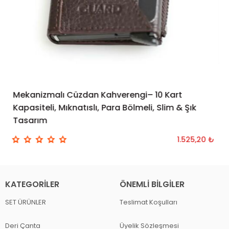
Mekanizmalı Cüzdan Kahverengi– 10 Kart
SEPETE EKLE
Kapasiteli, Mıknatıslı, Para Bölmeli, Slim & Şık
Tasarım
1.525,20 ₺
KATEGORILER
ÖNEMLI BILGILER
SET ÜRÜNLER
Teslimat Koşulları
Deri Çanta
Üyelik Sözleşmesi