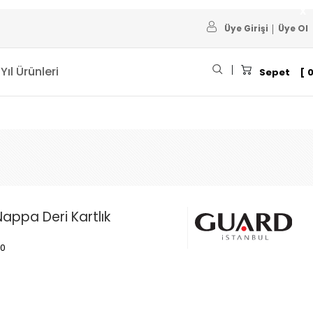
Üye Girişi
Üye Ol
 Yıl Ürünleri
Sepet
appa Deri Kartlık
80