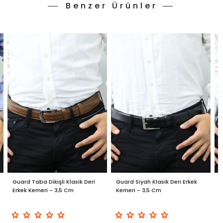
Benzer Ürünler
Guard Taba Dikişli Klasik Deri
Guard Siyah Klasik Deri Erkek
G
Erkek Kemeri - 3,5 Cm
Kemeri - 3,5 Cm
K