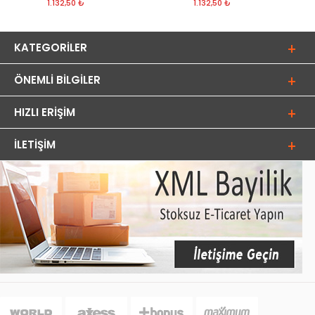
1.132,50 ₺
1.132,50 ₺
KATEGORILER
ÖNEMLI BILGILER
HIZLI ERIŞIM
İLETIŞIM