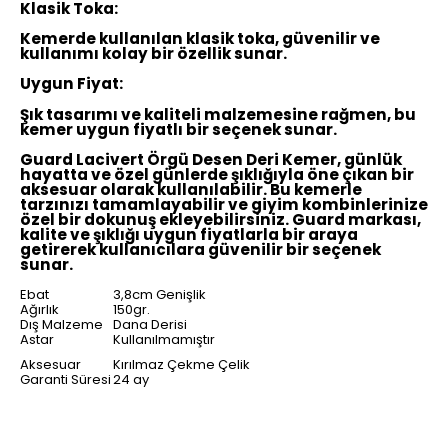
Klasik Toka:
Kemerde kullanılan klasik toka, güvenilir ve
kullanımı kolay bir özellik sunar.
Uygun Fiyat:
Şık tasarımı ve kaliteli malzemesine rağmen, bu
kemer uygun fiyatlı bir seçenek sunar.
Guard Lacivert Örgü Desen Deri Kemer, günlük
hayatta ve özel günlerde şıklığıyla öne çıkan bir
aksesuar olarak kullanılabilir. Bu kemerle
tarzınızı tamamlayabilir ve giyim kombinlerinize
özel bir dokunuş ekleyebilirsiniz. Guard markası,
kalite ve şıklığı uygun fiyatlarla bir araya
getirerek kullanıcılara güvenilir bir seçenek
sunar.
Ebat
3,8cm Genişlik
Ağırlık
150gr.
Dış Malzeme
Dana Derisi
Astar
Kullanılmamıştır
Aksesuar
Kırılmaz Çekme Çelik
Garanti Süresi
24 ay