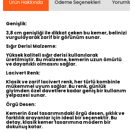
Ürün Hakkında
Ödeme Seçenekleri
Yorumlar
Genişlik:
3,8 cm genişliği ile dikkat çeken bu kemer, belinizi
vurgulayarak zarif bir görünüm sunar.
Sığır Derisi Malzeme:
Yüksek kaliteli sığır derisi kullanılarak
üretilmiştir. Bu malzeme, kemerin uzun ömürlü
ve dayanıklı olmasını sağlar.
Lacivert Renk:
Klasik ve zarif lacivert renk, her türlü kombinle
mükemmel uyum sağlar. Bu renk, günlük
giyimden özel davetlere kadar geniş bir kullanım
yelpazesi sunar.
Örgü Desen:
Kemerin özel tasarımındaki örgü desen, şıklık ve
farklılık arayanlar için ideal bir seçenektir. Bu
detay, klasik kemer tasarımına modern bir
dokunuş katar.