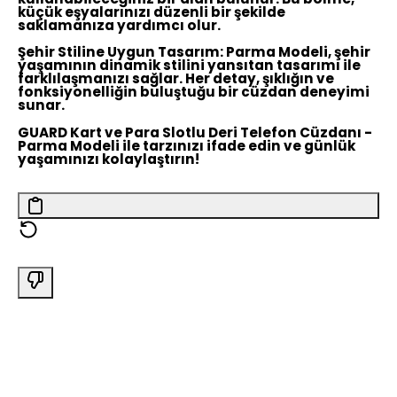
küçük eşyalarınızı düzenli bir şekilde
saklamanıza yardımcı olur.
Şehir Stiline Uygun Tasarım:
Parma Modeli, şehir
yaşamının dinamik stilini yansıtan tasarımı ile
farklılaşmanızı sağlar. Her detay, şıklığın ve
fonksiyonelliğin buluştuğu bir cüzdan deneyimi
sunar.
GUARD Kart ve Para Slotlu Deri Telefon Cüzdanı -
Parma Modeli ile tarzınızı ifade edin ve günlük
yaşamınızı kolaylaştırın!