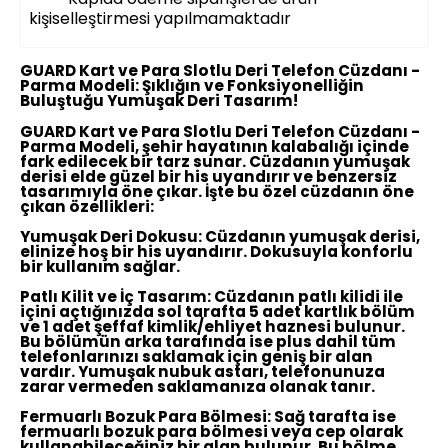
kişiselleştirmesi yapılmamaktadır
GUARD Kart ve Para Slotlu Deri Telefon Cüzdanı -
Parma Modeli: Şıklığın ve Fonksiyonelliğin
Buluştuğu Yumuşak Deri Tasarım!
GUARD Kart ve Para Slotlu Deri Telefon Cüzdanı -
Parma Modeli, şehir hayatının kalabalığı içinde
fark edilecek bir tarz sunar. Cüzdanın yumuşak
derisi elde güzel bir his uyandırır ve benzersiz
tasarımıyla öne çıkar. İşte bu özel cüzdanın öne
çıkan özellikleri:
Yumuşak Deri Dokusu:
Cüzdanın yumuşak derisi,
elinize hoş bir his uyandırır. Dokusuyla konforlu
bir kullanım sağlar.
Patlı Kilit ve İç Tasarım:
Cüzdanın patlı kilidi ile
içini açtığınızda sol tarafta 5 adet kartlık bölüm
ve 1 adet şeffaf kimlik/ehliyet haznesi bulunur.
Bu bölümün arka tarafında ise plus dahil tüm
telefonlarınızı saklamak için geniş bir alan
vardır. Yumuşak nubuk astarı, telefonunuza
zarar vermeden saklamanıza olanak tanır.
Fermuarlı Bozuk Para Bölmesi:
Sağ tarafta ise
fermuarlı bozuk para bölmesi veya cep olarak
kullanabileceğiniz bir alan bulunur. Bu bölme,