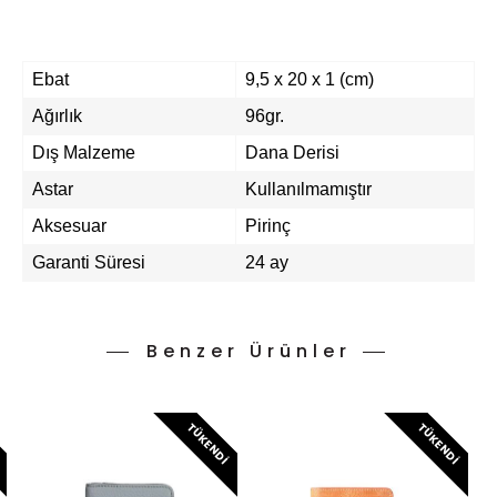
Ebat
9,5 x 20 x 1 (cm)
Ağırlık
96gr.
Dış Malzeme
Dana Derisi
Astar
Kullanılmamıştır
Aksesuar
Pirinç
Garanti Süresi
24 ay
Benzer Ürünler
I
TÜKENDI
TÜKENDI