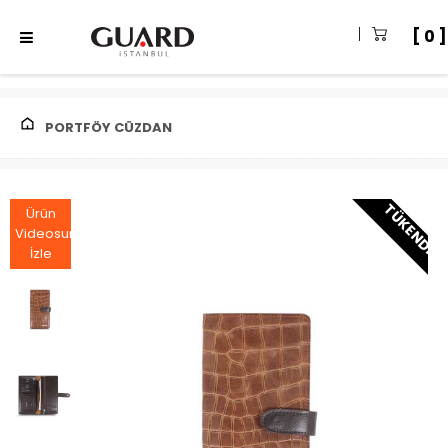
0
PORTFÖY CÜZDAN
TÜKENDI
Ürün
Videosunu
İzle