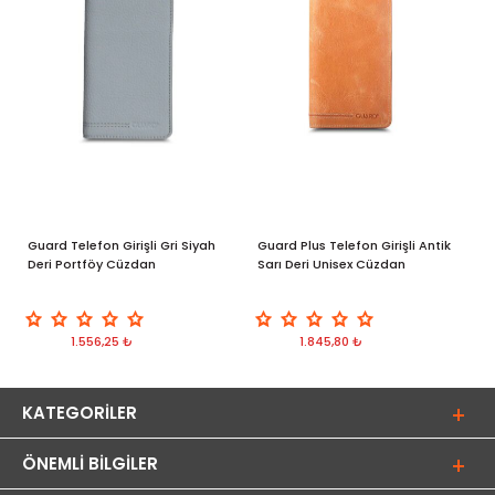
Guard Telefon Girişli Gri Siyah
Guard Plus Telefon Girişli Antik
G
Deri Portföy Cüzdan
Sarı Deri Unisex Cüzdan
d
p
1.556,25 ₺
1.845,80 ₺
KATEGORILER
ÖNEMLI BILGILER