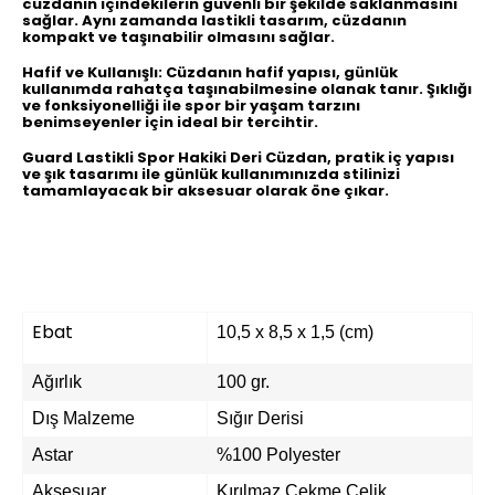
cüzdanın içindekilerin güvenli bir şekilde saklanmasını
sağlar. Aynı zamanda lastikli tasarım, cüzdanın
kompakt ve taşınabilir olmasını sağlar.
Hafif ve Kullanışlı:
Cüzdanın hafif yapısı, günlük
kullanımda rahatça taşınabilmesine olanak tanır. Şıklığı
ve fonksiyonelliği ile spor bir yaşam tarzını
benimseyenler için ideal bir tercihtir.
Guard Lastikli Spor Hakiki Deri Cüzdan, pratik iç yapısı
ve şık tasarımı ile günlük kullanımınızda stilinizi
tamamlayacak bir aksesuar olarak öne çıkar.
Ebat
10,5 x 8,5 x 1,5 (cm)
Ağırlık
100 gr.
Dış Malzeme
Sığır Derisi
Astar
%100 Polyester
Aksesuar
Kırılmaz Çekme Çelik