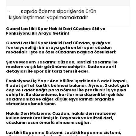
· Kapıda ödeme siparişlerde ürün
kişiselleştirmesi yapılmamaktadır
Guard Lastikli Spor Hakiki Deri Cüzdan: Stil ve
Fonksiyonu Bir Araya Getirin!
Guard Lastikli Spor Hakiki Deri Cüzdan, şıklığı ve
fonksiyonelliği bir araya getiren bir spor cüzdan
modelidir. İşte bu özel cüzdanın başlıca özellikleri:
Şık ve Modern Tasarım:
Cüzdan, lastikli tasarımı ile
modern ve şık bir görünüme sahiptir. Sade ve zarif
detayları ile spor bir tarzı temsil eder.
Fonksiyonel İç Yapı:
Ana bölüm içerisinde 6 adet kapalı,
8 adet şeffaf kartlık bölmesi bulunur. Ayrıca, 2 adet gizli
cep ve 1 adet kağıt para bölmesi ile pratik bir iç yapıya
sahiptir. Bu düzenleme, kartlarınızı düzenli bir şekilde
saklamanıza ve diğer küçük eşyalarınızı organize
etmenize olanak tanır.
Hakiki Deri Malzeme:
Cüzdan, hakiki deri malzeme
kullanılarak üretilmiştir. Dayanıklı ve kaliteli deri,
cüzdanın uzun ömürlü olmasını sağlar.
Lastikli Kapanma Sistemi:
Lastikli kapanma sistemi,