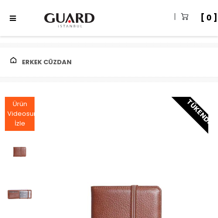
0
ERKEK CÜZDAN
TÜKENDI
Ürün
Videosunu
İzle