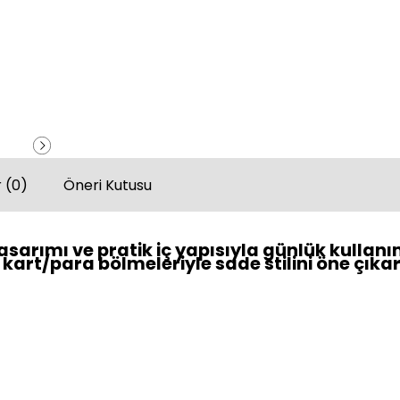
 (0)
Öneri Kutusu
sarımı ve pratik iç yapısıyla günlük kullanı
kart/para bölmeleriyle sade stilini öne çıkar