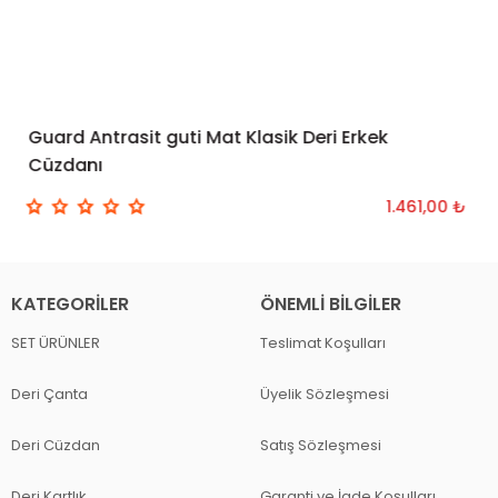
Guard Antrasit guti Mat Klasik Deri Erkek
SEPETE EKLE
Cüzdanı
1.461,00 ₺
KATEGORILER
ÖNEMLI BILGILER
SET ÜRÜNLER
Teslimat Koşulları
Deri Çanta
Üyelik Sözleşmesi
Deri Cüzdan
Satış Sözleşmesi
Deri Kartlık
Garanti ve İade Koşulları