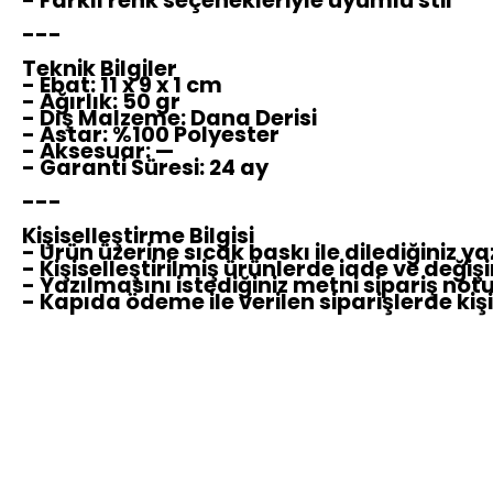
- Farklı renk seçenekleriyle uyumlu stil
---
Teknik Bilgiler
- Ebat: 11 x 9 x 1 cm
- Ağırlık: 50 gr
- Dış Malzeme: Dana Derisi
- Astar: %100 Polyester
- Aksesuar: —
- Garanti Süresi: 24 ay
---
Kişiselleştirme Bilgisi
- Ürün üzerine sıcak baskı ile dilediğiniz y
- Kişiselleştirilmiş ürünlerde iade ve de
- Yazılmasını istediğiniz metni sipariş not
- Kapıda ödeme ile verilen siparişlerde ki