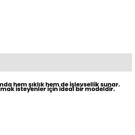
mda hem şıklık hem de işlevsellik sunar.
mak isteyenler için ideal bir modeldir.