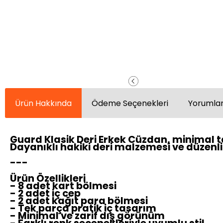
Ürün Hakkında
Ödeme Seçenekleri
Yorumlar
Guard Klasik Deri Erkek Cüzdan, minimal ta
Dayanıklı hakiki deri malzemesi ve düzenli 
---
Ürün Özellikleri
- 8 adet kart bölmesi
- 2 adet iç cep
- 2 adet kağıt para bölmesi
- Tek parça pratik iç tasarım
- Minimal ve zarif dış görünüm