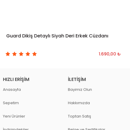
Guard Dikiş Detaylı Siyah Deri Erkek Cüzdanı
SEPETE EKLE
1.690,00 ₺
HIZLI ERIŞIM
İLETIŞIM
Anasayfa
Bayimiz Olun
Sepetim
Hakkımızda
Yeni Ürünler
Toptan Satış
İndirimdekiler
Belge ve Sertifikalar