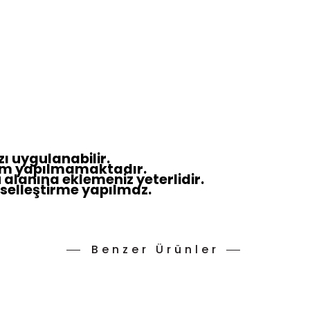
azı uygulanabilir.
ğişim yapılmamaktadır.
u alanına eklemeniz yeterlidir.
şiselleştirme yapılmaz.
Benzer Ürünler