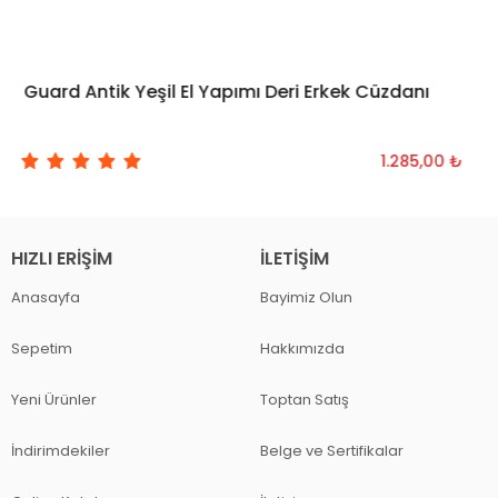
Guard Antik Yeşil El Yapımı Deri Erkek Cüzdanı
SEPETE EKLE
1.285,00 ₺
HIZLI ERIŞIM
İLETIŞIM
Anasayfa
Bayimiz Olun
Sepetim
Hakkımızda
Yeni Ürünler
Toptan Satış
İndirimdekiler
Belge ve Sertifikalar