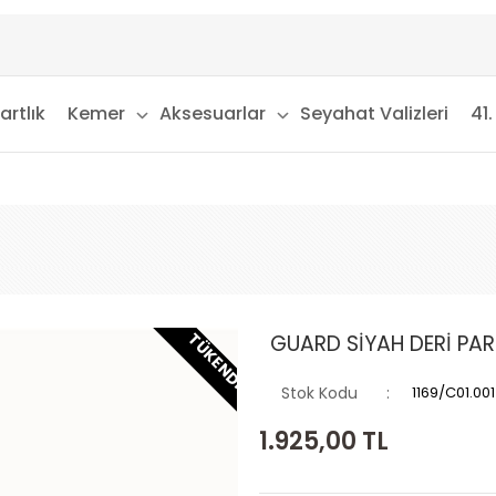
artlık
Kemer
Aksesuarlar
Seyahat Valizleri
41.
TÜKENDI
GUARD SİYAH DERİ P
Stok Kodu
1169/C01.001
1.925,00
TL