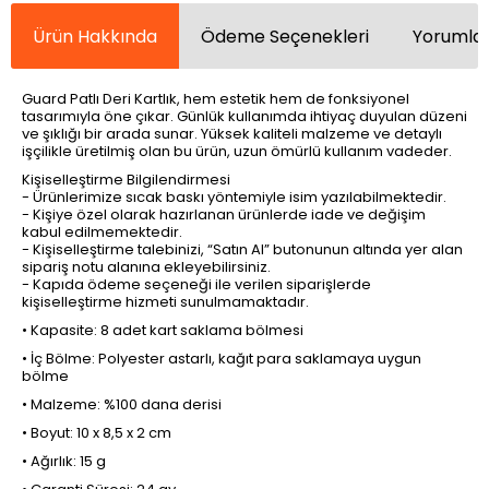
Ürün Hakkında
Ödeme Seçenekleri
Yorumlar
Guard Patlı Deri Kartlık, hem estetik hem de fonksiyonel
tasarımıyla öne çıkar. Günlük kullanımda ihtiyaç duyulan düzeni
ve şıklığı bir arada sunar. Yüksek kaliteli malzeme ve detaylı
işçilikle üretilmiş olan bu ürün, uzun ömürlü kullanım vadeder.
Kişiselleştirme Bilgilendirmesi
- Ürünlerimize sıcak baskı yöntemiyle isim yazılabilmektedir.
- Kişiye özel olarak hazırlanan ürünlerde iade ve değişim
kabul edilmemektedir.
- Kişiselleştirme talebinizi, “Satın Al” butonunun altında yer alan
sipariş notu alanına ekleyebilirsiniz.
- Kapıda ödeme seçeneği ile verilen siparişlerde
kişiselleştirme hizmeti sunulmamaktadır.
• Kapasite: 8 adet kart saklama bölmesi
• İç Bölme: Polyester astarlı, kağıt para saklamaya uygun
bölme
• Malzeme: %100 dana derisi
• Boyut: 10 x 8,5 x 2 cm
• Ağırlık: 15 g