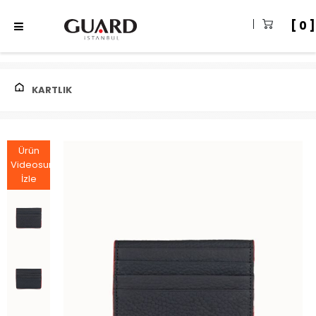
0
KARTLIK
Ürün
Videosunu
İzle