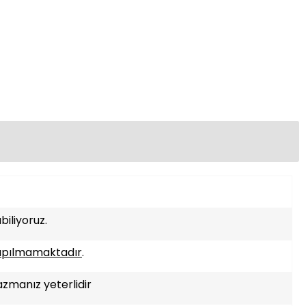
iliyoruz.
apılmamaktadır
.
azmanız yeterlidir