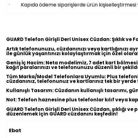
· Kapıda ödeme siparişlerde ürün kişiselleştirmes
GUARD Telefon Girişli Deri Unisex Cüzdan: Şıklık v
Artık telefonunuzu, cüzdanınızı veya kartlığınızı ayr
ile günlük yaşantınızı kolaylaştırmak için özel olarak
Geniş İç Hacim:
Neta modelimiz, 7 adet kart bölmesi,
kağıt paralarınızı ve telefonunuzu düzenli bir şekil
Tüm Marka/Model Telefonlara Uyumlu:
Plus telefon
cüzdanınız, telefonunuz ve kartlarınız tek bir yerde 
Kullanışlı Tasarım:
Cüzdanın kullanışlı tasarımı, günl
Not:
Telefon haznesine plus telefonlar kılıf veya ka
GUARD Telefon Girişli Deri Unisex Cüzdan, şıklığı ve
düzenlemek için GUARD cüzdanını keşfedin!
Ebat