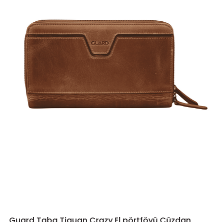
Guard Taba Tiguan Crazy El pörtföyü Cüzdan
SEPETE EKLE