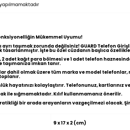
i yapılmamaktadır
e Fonksiyonelliğin Mükemmel Uyumu!
ı ayrı taşımak zorunda değilsiniz! GUARD Telefon Girişl
 tasarlanmıştır. İşte bu özel cüzdanın başlıca özellikle
 2 adet kağıt para bölmesi ve 1 adet telefon haznesinde
de taşımanıza imkan tanır.
lar dahil olmak üzere tüm marka ve model telefonlar, r
toplanır.
ük hayatınızı kolaylaştırır. Telefonunuz, kartlarınız ve
pak ile sığmamaktadır. Kılıf kullanmamanız önerilir.
 pratikliği bir arada arayanların vazgeçilmezi olacak. 
9 x 17 x 2 (cm)