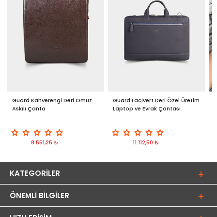
Guard Kahverengi Deri Omuz
Guard Lacivert Deri Özel Üretim
G
Askılı Çanta
Laptop ve Evrak Çantası
C
8.551,25 ₺
11.112,50 ₺
KATEGORILER
ÖNEMLI BILGILER