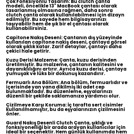
Çok Fonksiyonlu Tasarım:
Bu clutch çanta
modeli, öncelikle 13" MacBook çantası olarak
tasarlanmış olmasına rağmen, daha sonra
clutch çanta olarak kullanılabilmesi için dizayn
edilmiştir. Bu sayede hem bilgisayarınızı
taşıyabilir hem de şık bir el çantası olarak
kullanabilirsiniz.
Capitone Nakış Deseni:
Çantanın dış yüzeyinde
kullanılan capitone nakış deseni, çantaya görsel
olarak şıklık katar. Zarif detaylar, çantayı daha
çekici hale getirir.
Kuzu Derisi Malzeme:
Çanta, kuzu derisinden
üretilmiştir. Bu malzeme, çantanın kalitesini ve
dayanıklılığını artırır. Ayrıca kuzu derisi, çantaya
yumuşak ve lüks bir dokunuş kazandırır.
Fermuarlı Ana Bölüm:
Ana bölüm, fermuarlıdır ve
içerisinde yan yana dikilmiş iki adet cep
bulunmaktadır. Bu düzenleme, eşyalarınızı
düzenli bir şekilde saklamanıza yardımcı olur.
Çizilmeye Karşı Koruma:
İç tarafta sert cisimler
kullanılmamıştır, bu da eşyalarınızın çizilmesini
önler.
Guard Nakış Desenli Clutch Çanta, şıklığı ve
fonksiyonelliği bir arada arayan kullanıcılar için
ideal bir seçenektir. Hem günlük kullanımda hem