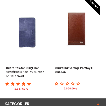
TÜKENDI
Guard Telefon Girişli Deri
Guard Kahverengi Portföy El
G
Erkek/Kadın Portföy Cüzdan -
Cüzdanı
d
Antik Lacivert
p
2.020,00 ₺
2.387,50 ₺
KATEGORILER