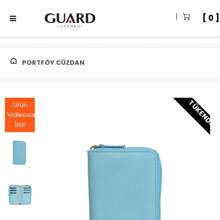
0
PORTFÖY CÜZDAN
TÜKENDI
Ürün
Videosunu
İzle