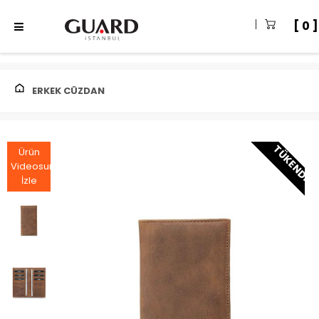
0
ERKEK CÜZDAN
TÜKENDI
Ürün
Videosunu
İzle