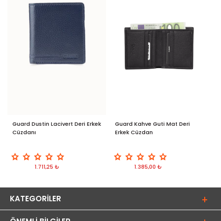
Guard Dustin Lacivert Deri Erkek
Guard Kahve Guti Mat Deri
G
Cüzdanı
Erkek Cüzdan
D
1.711,25 ₺
1.385,00 ₺
KATEGORILER