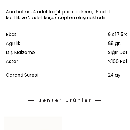
Ana bölme; 4 adet kağıt para bölmesi, 16 adet
kartlık ve 2 adet küçük cepten oluşmaktadır.
Ebat
9 x 17,5 x
Ağırlık
88 gr.
Dış Malzeme
Sığır Deris
Astar
%100 Poly
Garanti Süresi
24 ay
Benzer Ürünler