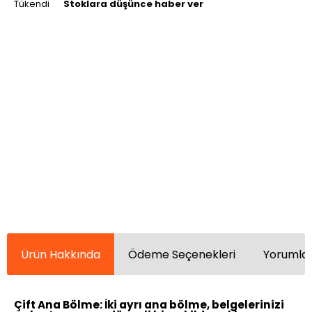
Tükendi
Stoklara düşünce haber ver
Ürün Hakkında
Ödeme Seçenekleri
Yorumlar
Çift Ana Bölme:
İki ayrı ana bölme, belgelerinizi