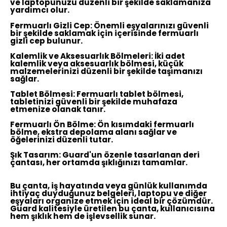
ve laptopunuzu düzenli bir şekilde saklamanıza
yardımcı olur.
Fermuarlı Gizli Cep:
Önemli eşyalarınızı güvenli
bir şekilde saklamak için içerisinde fermuarlı
gizli cep bulunur.
Kalemlik ve Aksesuarlık Bölmeleri:
İki adet
kalemlik veya aksesuarlık bölmesi, küçük
malzemelerinizi düzenli bir şekilde taşımanızı
sağlar.
Tablet Bölmesi:
Fermuarlı tablet bölmesi,
tabletinizi güvenli bir şekilde muhafaza
etmenize olanak tanır.
Fermuarlı Ön Bölme:
Ön kısımdaki fermuarlı
bölme, ekstra depolama alanı sağlar ve
öğelerinizi düzenli tutar.
Şık Tasarım:
Guard'un özenle tasarlanan deri
çantası, her ortamda şıklığınızı tamamlar.
Bu çanta, iş hayatında veya günlük kullanımda
ihtiyaç duyduğunuz belgeleri, laptopu ve diğer
eşyaları organize etmek için ideal bir çözümdür.
Guard kalitesiyle üretilen bu çanta, kullanıcısına
hem şıklık hem de işlevsellik sunar.