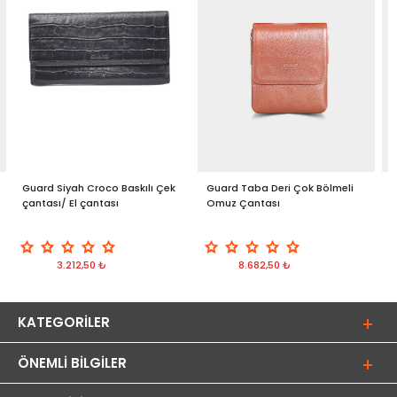
Guard Siyah Croco Baskılı Çek
Guard Taba Deri Çok Bölmeli
G
çantası/ El çantası
Omuz Çantası
C
3.212,50 ₺
8.682,50 ₺
KATEGORILER
ÖNEMLI BILGILER