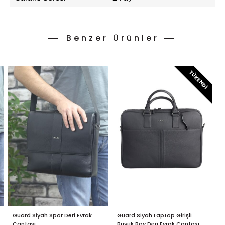
Benzer Ürünler
TÜKENDI
Guard Siyah Spor Deri Evrak
Guard Siyah Laptop Girişli
G
Çantası
Büyük Boy Deri Evrak Çantası
B