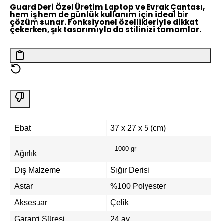
Guard Deri Özel Üretim Laptop ve Evrak Çantası,
hem iş hem de günlük kullanım için ideal bir
çözüm sunar. Fonksiyonel özellikleriyle dikkat
çekerken, şık tasarımıyla da stilinizi tamamlar.
Ebat
37 x 27 x 5 (cm)
1000 gr
Ağırlık
Dış Malzeme
Sığır Derisi
Astar
%100 Polyester
Aksesuar
Çelik
Garanti Süresi
24 ay