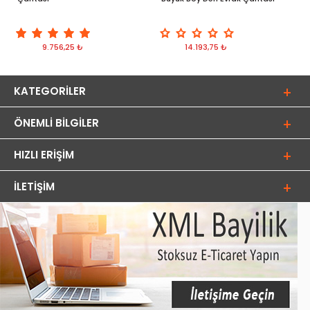
9.756,25 ₺
14.193,75 ₺
KATEGORILER
ÖNEMLI BILGILER
HIZLI ERIŞIM
İLETIŞIM