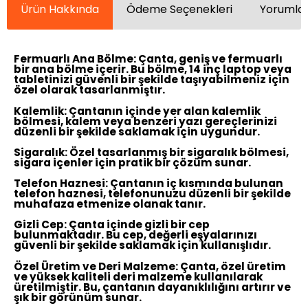
Ürün Hakkında
Ödeme Seçenekleri
Yorumlar
Fermuarlı Ana Bölme:
Çanta, geniş ve fermuarlı
bir ana bölme içerir. Bu bölme, 14 inç laptop veya
tabletinizi güvenli bir şekilde taşıyabilmeniz için
özel olarak tasarlanmıştır.
Kalemlik:
Çantanın içinde yer alan kalemlik
bölmesi, kalem veya benzeri yazı gereçlerinizi
düzenli bir şekilde saklamak için uygundur.
Sigaralık:
Özel tasarlanmış bir sigaralık bölmesi,
sigara içenler için pratik bir çözüm sunar.
Telefon Haznesi:
Çantanın iç kısmında bulunan
telefon haznesi, telefonunuzu düzenli bir şekilde
muhafaza etmenize olanak tanır.
Gizli Cep:
Çanta içinde gizli bir cep
bulunmaktadır. Bu cep, değerli eşyalarınızı
güvenli bir şekilde saklamak için kullanışlıdır.
Özel Üretim ve Deri Malzeme:
Çanta, özel üretim
ve yüksek kaliteli deri malzeme kullanılarak
üretilmiştir. Bu, çantanın dayanıklılığını artırır ve
şık bir görünüm sunar.