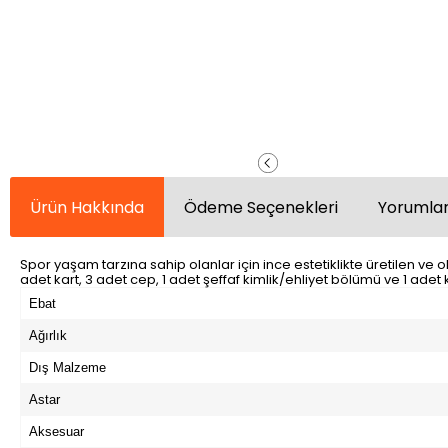
Ürün Hakkında
Ödeme Seçenekleri
Yorumlar
Spor yaşam tarzına sahip olanlar için ince estetiklikte üretilen v
adet kart, 3 adet cep, 1 adet şeffaf kimlik/ehliyet bölümü ve 1 adet
Ebat
Ağırlık
Dış Malzeme
Astar
Aksesuar