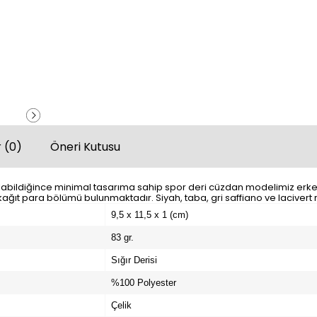
 (0)
Öneri Kutusu
e olabildiğince minimal tasarıma sahip spor deri cüzdan modelimiz erkek
 kağıt para bölümü bulunmaktadır. Siyah, taba, gri saffiano ve lacivert
9,5 x 11,5 x 1 (cm)
83 gr.
Sığır Derisi
%100 Polyester
Çelik