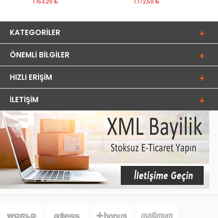
1.153,20 ₺
1.172,50 ₺
KATEGORILER
ÖNEMLI BILGILER
HIZLI ERIŞIM
İLETIŞIM