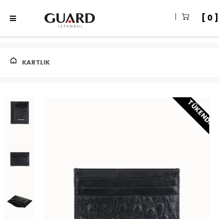
0
KARTLIK
TÜKENDI