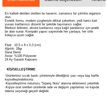
En kaliteli deriden üretilen bu tasarım, zamansız bir şıklıkla organize
olun.
Estetik formu, modern çizgileriyle dikkat çekerken; yedi harici kart
yuvası kartlarınızı düzenli bir şekilde taşımanızı sağlar.
Merkezi bölmesi, ekstra kartlarınız veya kağıt paralarınız için pratik
bir alan sunar. Kompakt yapısı sayesinde her çantaya, her stile
kolayca uyum sağlar.
Ebat : 10,5 x 8 x 0,3 (cm)
Ağırlık: 28gr
Dana Derisi
Astar: %100 Polyester
24 Ay Garanti Kapsamı
KİŞİSELLEŞTİRME
-Ürünlerinizi sıcak baskı yöntemiyle dilediğiniz yazı veya baş harfle
kişiselleştirebilirsiniz.
-Kişiselleştirme notunuzu “Sipariş Notu” alanına eklemeniz yeterlidir.
-Kişiye özel üretilen ürünlerde iade ve değişim yapılamaz ve kapıda
ödeme seçeneği geçerli değildir.