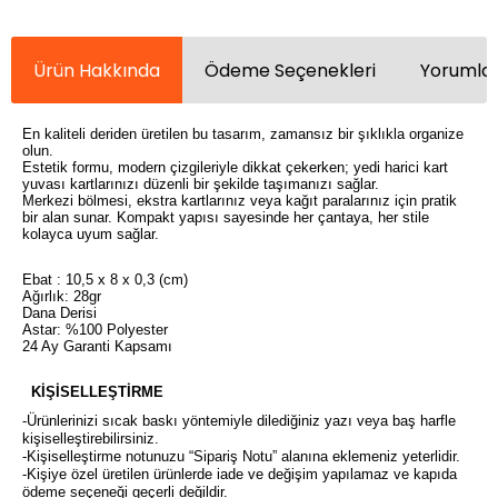
Ürün Hakkında
Ödeme Seçenekleri
Yorumlar
En kaliteli deriden üretilen bu tasarım, zamansız bir şıklıkla organize
olun.
Estetik formu, modern çizgileriyle dikkat çekerken; yedi harici kart
yuvası kartlarınızı düzenli bir şekilde taşımanızı sağlar.
Merkezi bölmesi, ekstra kartlarınız veya kağıt paralarınız için pratik
bir alan sunar. Kompakt yapısı sayesinde her çantaya, her stile
kolayca uyum sağlar.
Ebat : 10,5 x 8 x 0,3 (cm)
Ağırlık: 28gr
Dana Derisi
Astar: %100 Polyester
24 Ay Garanti Kapsamı
KİŞİSELLEŞTİRME
-Ürünlerinizi sıcak baskı yöntemiyle dilediğiniz yazı veya baş harfle
kişiselleştirebilirsiniz.
-Kişiselleştirme notunuzu “Sipariş Notu” alanına eklemeniz yeterlidir.
-Kişiye özel üretilen ürünlerde iade ve değişim yapılamaz ve kapıda
ödeme seçeneği geçerli değildir.