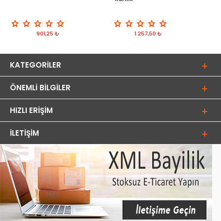
901,25 ₺
1.257,50 ₺
KATEGORILER
ÖNEMLI BILGILER
HIZLI ERIŞIM
İLETIŞIM