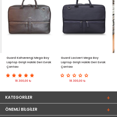
Guard Kahverengi Mega Boy
Guard Lacivert Mega Boy
G
Laptop Girişli Hakiki Deri Evrak
Laptop Girişli Hakiki Deri Evrak
C
Çantası
Çantası
18.300,00 ₺
18.300,00 ₺
KATEGORILER
ÖNEMLI BILGILER