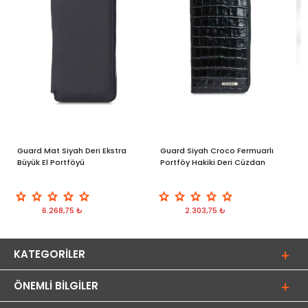
Guard Mat Siyah Deri Ekstra
Guard Siyah Croco Fermuarlı
G
Büyük El Portföyü
Portföy Hakiki Deri Cüzdan
E
6.268,75 ₺
2.303,75 ₺
KATEGORILER
ÖNEMLI BILGILER