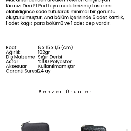
Kırmızı Deri El Portföyü modelimizin iç tasarımı
olabildiğince sade tutularak minimal bir görüntü
oluşturulmuştur. Ana bölüm içerisinde 5 adet kartlık,
1 adet kağıt para bölümü ve 1 adet cep vardır.
Ebat
8 x 15 x 1,5 (cm)
Ağırlık
102gr
Dış Malzeme
Sığır Derisi
Astar
%100 Polyester
Aksesuar
Kullanılmamıştır
Garanti Süresi
24 ay
Benzer Ürünler