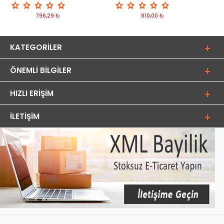
796,29 ₺
810,00 ₺
KATEGORILER
ÖNEMLI BILGILER
HIZLI ERIŞIM
İLETIŞIM