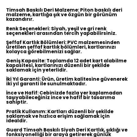
Timsah Baskılı Deri Malzeme:
Piton baskılı deri
malzeme, kartlığa şık ve özgün bir görünüm
kazandırır.
Renk Seçenekleri:
Siyah, yeşil ve gri renk
seçenekleri arasından tercih yapabilirsiniz.
Şeffaf Kartlık Bölümleri:
PVC malzemesinden
üretilen şeffaf kartlık bölümleri, kartlarınızı
kolayca görebilmenizi sağlar.
Geniş Kapasite:
Toplamda 12 adet kart alabilme
kapasitesi, kartlarınızı düzenli bir şekilde
saklamak için yeterlidir.
İki Yıl Garanti:
Ürün, üretim kalitesine güvenerek
iki yıl garanti ile sunulmaktadır.
İnce ve Hafif:
Cebinizde fazla yer kaplamadan
taşıyabileceğiniz ince ve hafif bir tasarıma
sahiptir.
Pratik Kullanım:
Kartları düzenli bir şekilde
saklamak ve hızlıca erişim sağlamak için
idealdir.
Guard Timsah Baskılı Siyah Deri Kartlık, şıklığı ve
fonksiyonelliği bir araya getirerek günlük