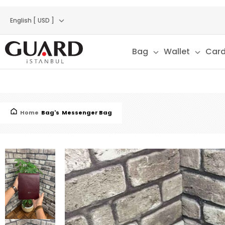
English [ USD ]
Bag
Wallet
Card
Home
Bag's
Messenger Bag