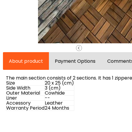
About product
Payment Options
Comments
The main section consists of 2 sections. It has 1 zippe
Size
20 x 25 (cm)
Side Width
3 (cm)
Outer Material
Cowhide
Liner
--
Accessory
Leather
Warranty Period
24 Months