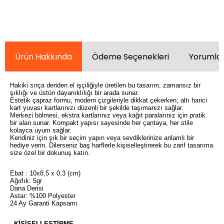
Ürün Hakkında
Ödeme Seçenekleri
Yorumlar
Hakiki sırça deriden el işçiliğiyle üretilen bu tasarım, zamansız bir
şıklığı ve üstün dayanıklılığı bir arada sunar.
Estetik çapraz formu, modern çizgileriyle dikkat çekerken; altı harici
kart yuvası kartlarınızı düzenli bir şekilde taşımanızı sağlar.
Merkezi bölmesi, ekstra kartlarınız veya kağıt paralarınız için pratik
bir alan sunar. Kompakt yapısı sayesinde her çantaya, her stile
kolayca uyum sağlar.
Kendiniz için şık bir seçim yapın veya sevdiklerinize anlamlı bir
hediye verin. Dilerseniz baş harflerle kişiselleştirerek bu zarif tasarıma
size özel bir dokunuş katın.
Ebat : 10x8,5 x 0,3 (cm)
Ağırlık: 5gr
Dana Derisi
Astar: %100 Polyester
24 Ay Garanti Kapsamı
KİŞİSELLEŞTİRME