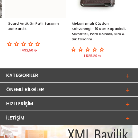
Guard Antik Gri Patlı Tasarım
Mekanizmalı Cüzdan
G
Deri Kartlık
Kahverengi– 10 Kart Kapasiteli,
&
Mıknatıslı, Para Bölmeli, Slim &
K
Şık Tasarım
1.432,50 ₺
1.525,20 ₺
KATEGORILER
ÖNEMLI BILGILER
HIZLI ERIŞIM
İLETIŞIM