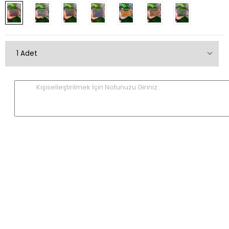
Kişiselleştirilmek İçin Notunuzu Giriniz..