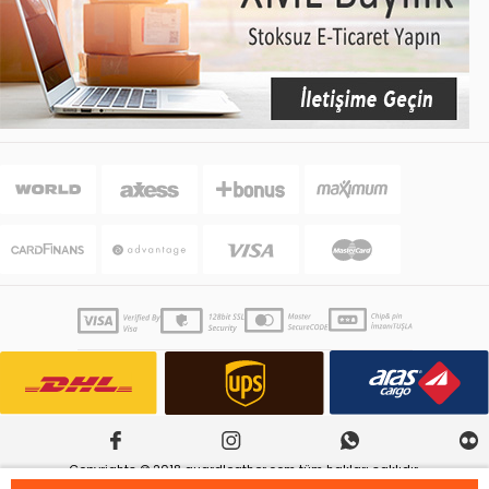
Copyrights © 2018 guardleather.com tüm hakları saklıdır.