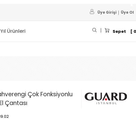
Üye Girişi
Üye Ol
 Yıl Ürünleri
Sepet
ahverengi Çok Fonksiyonlu
El Çantası
39.02