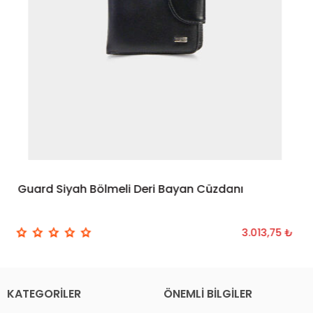
Guard Siyah Bölmeli Deri Bayan Cüzdanı
SEPETE EKLE
3.013,75 ₺
KATEGORILER
ÖNEMLI BILGILER