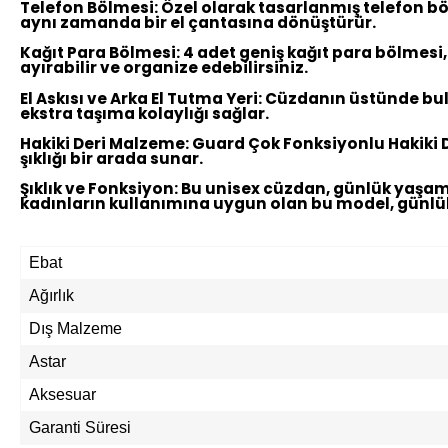
Telefon Bölmesi:
Özel olarak tasarlanmış telefon bölm
aynı zamanda bir el çantasına dönüştürür.
Kağıt Para Bölmesi:
4 adet geniş kağıt para bölmesi,
ayırabilir ve organize edebilirsiniz.
El Askısı ve Arka El Tutma Yeri:
Cüzdanın üstünde bulu
ekstra taşıma kolaylığı sağlar.
Hakiki Deri Malzeme:
Guard Çok Fonksiyonlu Hakiki De
şıklığı bir arada sunar.
Şıklık ve Fonksiyon:
Bu unisex cüzdan, günlük yaşamın
kadınların kullanımına uygun olan bu model, günlük
Ebat
Ağırlık
Dış Malzeme
Astar
Aksesuar
Garanti Süresi