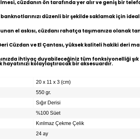
esi, cüzdanın ön tarafında yer alır ve geniş bir telefon
 banknotlarınızı düzenli bir şekilde saklamak için ideal
nan el askısı, cüzdanı rahatça taşımanıza olanak tanır
ri Cüzdan ve El Çantası, yüksek kaliteli hakiki deri mal
ızda ihtiyaç duyabileceğiniz tüm fonksiyonelliği şık b
 hayatınızı kolaylaştıracak bir aksesuardır.
20 x 11 x 3 (cm)
550 gr.
Sığır Derisi
%100 Süet
Kırılmaz Çekme Çelik
24 ay