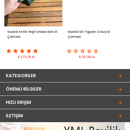
Guard Antik Yeşil Unisex Deri El
Guard Gri Tiguan Crazy El
G
Çantası
Çantası
D
4.273,75 ₺
5.137,50 ₺
KATEGORILER
ÖNEMLI BILGILER
HIZLI ERIŞIM
İLETIŞIM