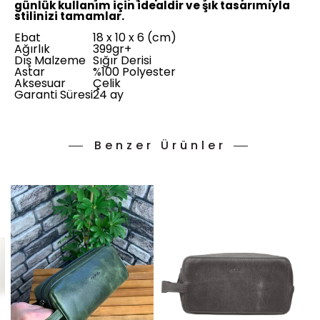
günlük kullanım için idealdir ve şık tasarımıyla
stilinizi tamamlar.
Ebat
18 x 10 x 6 (cm)
Ağırlık
399gr+
Dış Malzeme
Sığır Derisi
Astar
%100 Polyester
Aksesuar
Çelik
Garanti Süresi
24 ay
Benzer Ürünler