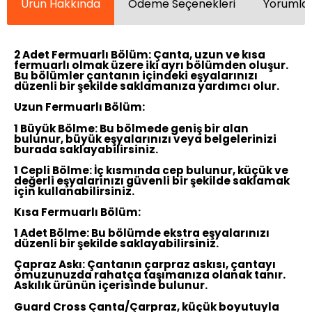
Ürün Hakkında
Ödeme Seçenekleri
Yorumlar
2 Adet Fermuarlı Bölüm:
Çanta, uzun ve kısa
fermuarlı olmak üzere iki ayrı bölümden oluşur.
Bu bölümler çantanın içindeki eşyalarınızı
düzenli bir şekilde saklamanıza yardımcı olur.
Uzun Fermuarlı Bölüm:
1 Büyük Bölme: Bu bölmede geniş bir alan
bulunur, büyük eşyalarınızı veya belgelerinizi
burada saklayabilirsiniz.
1 Cepli Bölme: İç kısmında cep bulunur, küçük ve
değerli eşyalarınızı güvenli bir şekilde saklamak
için kullanabilirsiniz.
Kısa Fermuarlı Bölüm:
1 Adet Bölme: Bu bölümde ekstra eşyalarınızı
düzenli bir şekilde saklayabilirsiniz.
Çapraz Askı:
Çantanın çarpraz askısı, çantayı
omuzunuzda rahatça taşımanıza olanak tanır.
Askılık ürünün içerisinde bulunur.
Guard Cross Çanta/Çarpraz, küçük boyutuyla