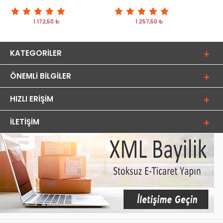
1.172,50 ₺
1.257,50 ₺
KATEGORILER
ÖNEMLI BILGILER
HIZLI ERIŞIM
İLETIŞIM