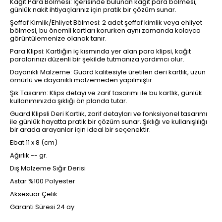
Kağıt Para Bölmesi: İçerisinde bulunan kağıt para bölmesi,
günlük nakit ihtiyaçlarınız için pratik bir çözüm sunar.
Şeffaf Kimlik/Ehliyet Bölmesi: 2 adet şeffaf kimlik veya ehliyet
bölmesi, bu önemli kartları korurken aynı zamanda kolayca
görüntülemenize olanak tanır.
Para Klipsi: Kartlığın iç kısmında yer alan para klipsi, kağıt
paralarınızı düzenli bir şekilde tutmanıza yardımcı olur.
Dayanıklı Malzeme: Guard kalitesiyle üretilen deri kartlık, uzun
ömürlü ve dayanıklı malzemeden yapılmıştır.
Şık Tasarım: Klips detayı ve zarif tasarımı ile bu kartlık, günlük
kullanımınızda şıklığı ön planda tutar.
Guard Klipsli Deri Kartlık, zarif detayları ve fonksiyonel tasarımı
ile günlük hayatta pratik bir çözüm sunar. Şıklığı ve kullanışlılığı
bir arada arayanlar için ideal bir seçenektir.
Ebat 11 x 8 (cm)
Ağırlık -- gr.
Dış Malzeme Sığır Derisi
Astar %100 Polyester
Aksesuar Çelik
Garanti Süresi 24 ay