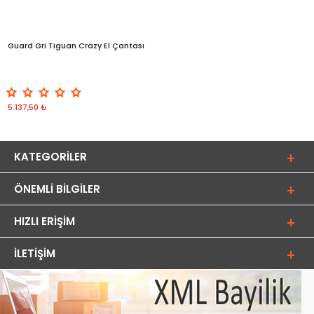
Guard Gri Tiguan Crazy El Çantası
5.137,50 ₺
KATEGORILER
ÖNEMLI BILGILER
HIZLI ERIŞIM
İLETIŞIM