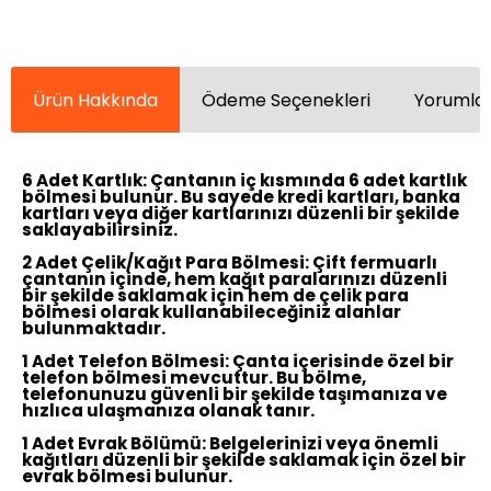
Ürün Hakkında
Ödeme Seçenekleri
Yorumlar
6 Adet Kartlık:
Çantanın iç kısmında 6 adet kartlık
bölmesi bulunur. Bu sayede kredi kartları, banka
kartları veya diğer kartlarınızı düzenli bir şekilde
saklayabilirsiniz.
2 Adet Çelik/Kağıt Para Bölmesi:
Çift fermuarlı
çantanın içinde, hem kağıt paralarınızı düzenli
bir şekilde saklamak için hem de çelik para
bölmesi olarak kullanabileceğiniz alanlar
bulunmaktadır.
1 Adet Telefon Bölmesi:
Çanta içerisinde özel bir
telefon bölmesi mevcuttur. Bu bölme,
telefonunuzu güvenli bir şekilde taşımanıza ve
hızlıca ulaşmanıza olanak tanır.
1 Adet Evrak Bölümü:
Belgelerinizi veya önemli
kağıtları düzenli bir şekilde saklamak için özel bir
evrak bölmesi bulunur.