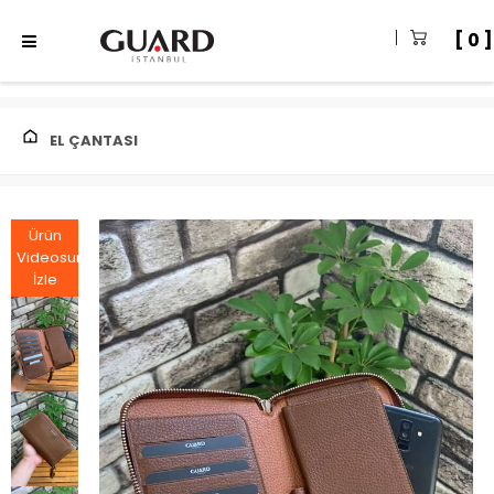
0
EL ÇANTASI
Ürün
Videosunu
İzle