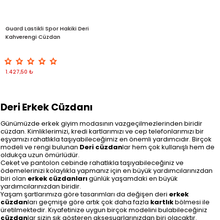
Guard Lastikli Spor Hakiki Deri
Kahverengi Cüzdan
1.427,50 ₺
Deri Erkek Cüzdanı
Günümüzde erkek giyim modasının vazgeçilmezlerinden biridir
cüzdan. Kimliklerimizi, kredi kartlarımızı ve cep telefonlarımızı bir
eşyamızı rahatlıkla taşıyabileceğimiz en önemli yardımcıdır. Birçok
modeli ve rengi bulunan
Deri cüzdan
lar hem çok kullanışlı hem de
oldukça uzun ömürlüdür.
Ceket ve pantolon cebinde rahatlıkla taşıyabileceğiniz ve
ödemelerinizi kolaylıkla yapmanız için en büyük yardımcılarınızdan
biri olan
erkek cüzdanları
günlük yaşamdaki en büyük
yardımcılarınızdan biridir.
Yaşam şartlarımıza göre tasarımları da değişen deri
erkek
cüzdan
ları geçmişe göre artık çok daha fazla
kartlık
bölmesi ile
üretilmektedir. Kıyafetinize uygun birçok modelini bulabileceğiniz
cüzdan
lar sizin şık gösteren aksesuarlarınızdan biri olacaktır.