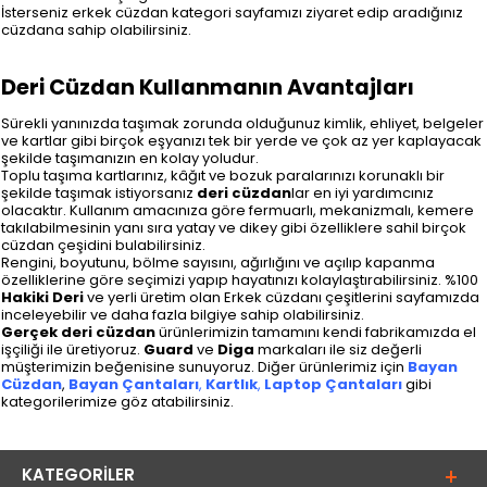
İsterseniz erkek cüzdan kategori sayfamızı ziyaret edip aradığınız
cüzdana sahip olabilirsiniz.
Deri Cüzdan Kullanmanın Avantajları
Sürekli yanınızda taşımak zorunda olduğunuz kimlik, ehliyet, belgeler
ve kartlar gibi birçok eşyanızı tek bir yerde ve çok az yer kaplayacak
şekilde taşımanızın en kolay yoludur.
Toplu taşıma kartlarınız, kâğıt ve bozuk paralarınızı korunaklı bir
şekilde taşımak istiyorsanız
deri cüzdan
lar en iyi yardımcınız
olacaktır. Kullanım amacınıza göre fermuarlı, mekanizmalı, kemere
takılabilmesinin yanı sıra yatay ve dikey gibi özelliklere sahil birçok
cüzdan çeşidini bulabilirsiniz.
Rengini, boyutunu, bölme sayısını, ağırlığını ve açılıp kapanma
özelliklerine göre seçimizi yapıp hayatınızı kolaylaştırabilirsiniz. %100
Hakiki Deri
ve yerli üretim olan Erkek cüzdanı çeşitlerini sayfamızda
inceleyebilir ve daha fazla bilgiye sahip olabilirsiniz.
Gerçek deri cüzdan
ürünlerimizin tamamını kendi fabrikamızda el
işçiliği ile üretiyoruz.
Guard
ve
Diga
markaları ile siz değerli
müşterimizin beğenisine sunuyoruz. Diğer ürünlerimiz için
Bayan
Cüzdan
,
Bayan Çantaları
,
Kartlık
,
Laptop Çantaları
gibi
kategorilerimize göz atabilirsiniz.
KATEGORILER