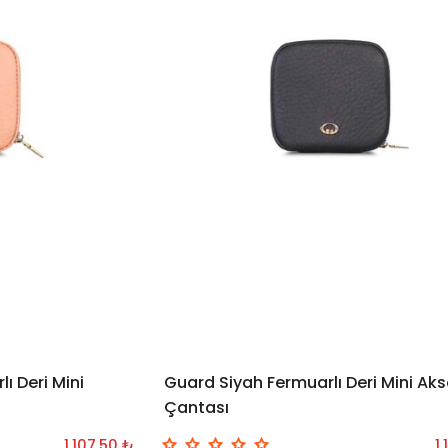
ı Deri Mini
Guard Siyah Fermuarlı Deri Mini Ak
LE
SEPETE EKLE
Çantası
1.107,50 ₺
1