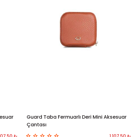
sesuar
Guard Taba Fermuarlı Deri Mini Aksesuar
SEPETE EKLE
Çantası
.107,50 ₺
1.107,50 ₺