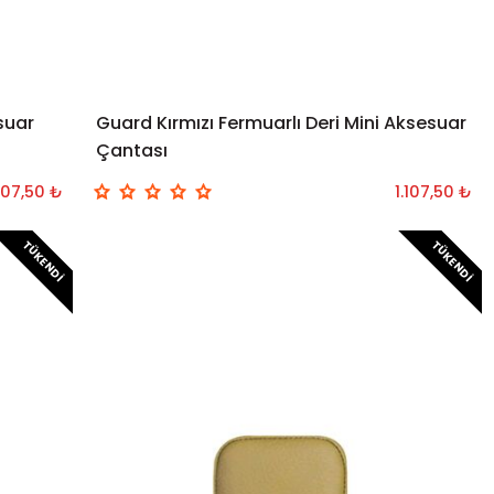
suar
Guard Kırmızı Fermuarlı Deri Mini Aksesuar
Çantası
.107,50 ₺
1.107,50 ₺
TÜKENDI
TÜKENDI