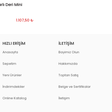
ı Deri Mini
1.107,50 ₺
HIZLI ERIŞIM
İLETIŞIM
Anasayfa
Bayimiz Olun
Sepetim
Hakkımızda
Yeni Ürünler
Toptan Satış
İndirimdekiler
Belge ve Sertifikalar
Online Katalog
İletişim