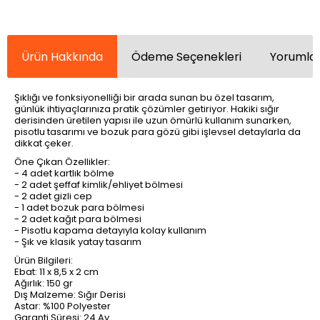
Ürün Hakkında
Ödeme Seçenekleri
Yorumlar
Şıklığı ve fonksiyonelliği bir arada sunan bu özel tasarım,
günlük ihtiyaçlarınıza pratik çözümler getiriyor. Hakiki sığır
derisinden üretilen yapısı ile uzun ömürlü kullanım sunarken,
pisotlu tasarımı ve bozuk para gözü gibi işlevsel detaylarla da
dikkat çeker.
Öne Çıkan Özellikler:
- 4 adet kartlık bölme
- 2 adet şeffaf kimlik/ehliyet bölmesi
- 2 adet gizli cep
- 1 adet bozuk para bölmesi
- 2 adet kağıt para bölmesi
- Pisotlu kapama detayıyla kolay kullanım
- Şık ve klasik yatay tasarım
Ürün Bilgileri:
Ebat: 11 x 8,5 x 2 cm
Ağırlık: 150 gr
Dış Malzeme: Sığır Derisi
Astar: %100 Polyester
Garanti Süresi: 24 Ay