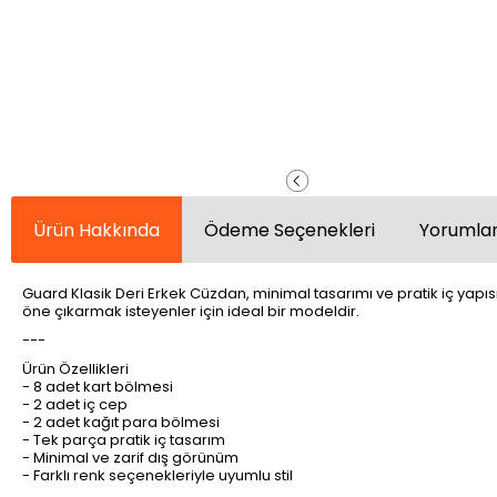
Ürün Hakkında
Ödeme Seçenekleri
Yorumlar
Guard Klasik Deri Erkek Cüzdan, minimal tasarımı ve pratik iç yapıs
öne çıkarmak isteyenler için ideal bir modeldir.
---
Ürün Özellikleri
- 8 adet kart bölmesi
- 2 adet iç cep
- 2 adet kağıt para bölmesi
- Tek parça pratik iç tasarım
- Minimal ve zarif dış görünüm
- Farklı renk seçenekleriyle uyumlu stil