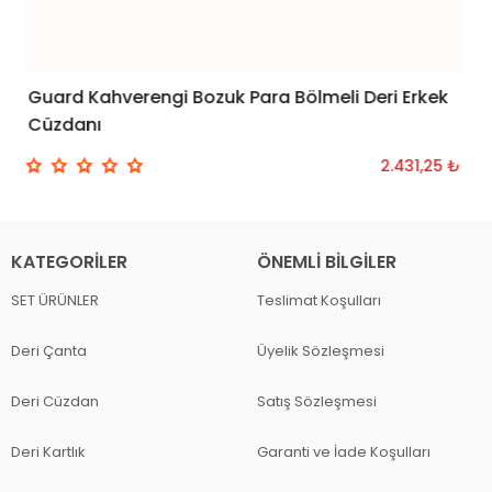
Guard Kahverengi Bozuk Para Bölmeli Deri Erkek
SEPETE EKLE
Cüzdanı
2.431,25 ₺
KATEGORILER
ÖNEMLI BILGILER
SET ÜRÜNLER
Teslimat Koşulları
Deri Çanta
Üyelik Sözleşmesi
Deri Cüzdan
Satış Sözleşmesi
Deri Kartlık
Garanti ve İade Koşulları