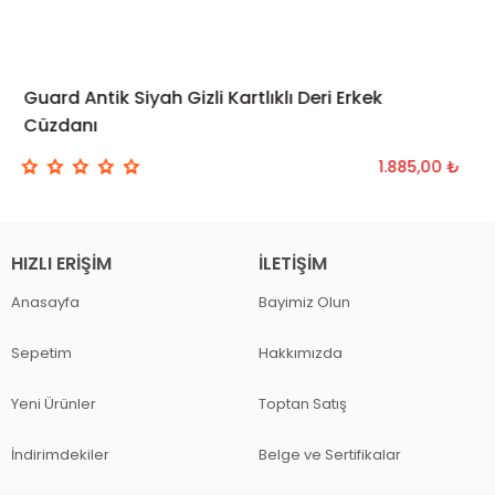
Guard Antik Siyah Gizli Kartlıklı Deri Erkek
SEPETE EKLE
Cüzdanı
1.885,00 ₺
HIZLI ERIŞIM
İLETIŞIM
Anasayfa
Bayimiz Olun
Sepetim
Hakkımızda
Yeni Ürünler
Toptan Satış
İndirimdekiler
Belge ve Sertifikalar