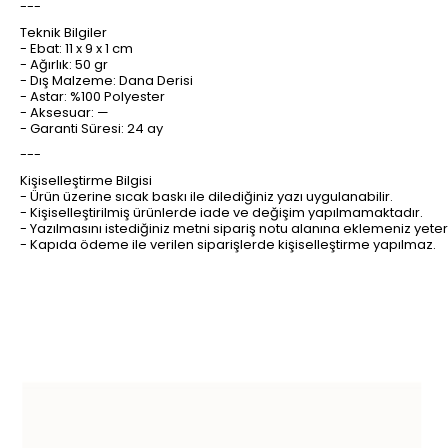
---
Teknik Bilgiler
- Ebat: 11 x 9 x 1 cm
- Ağırlık: 50 gr
- Dış Malzeme: Dana Derisi
- Astar: %100 Polyester
- Aksesuar: —
- Garanti Süresi: 24 ay
---
Kişiselleştirme Bilgisi
- Ürün üzerine sıcak baskı ile dilediğiniz yazı uygulanabilir.
- Kişiselleştirilmiş ürünlerde iade ve değişim yapılmamaktadır.
- Yazılmasını istediğiniz metni sipariş notu alanına eklemeniz yeter
- Kapıda ödeme ile verilen siparişlerde kişiselleştirme yapılmaz.