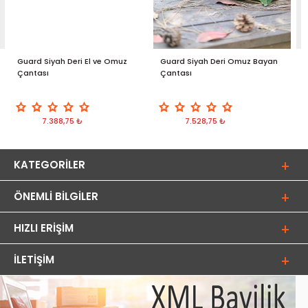
Guard Siyah Deri El ve Omuz
Guard Siyah Deri Omuz Bayan
G
Çantası
Çantası
K
7.388,75 ₺
7.528,75 ₺
KATEGORILER
ÖNEMLI BILGILER
HIZLI ERIŞIM
İLETIŞIM