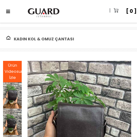
0
KADIN KOL & OMUZ ÇANTASI
Ürün
Videosunu
İzle