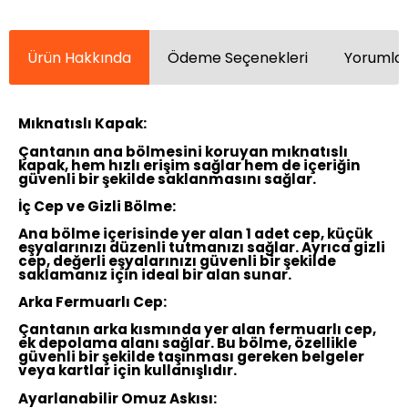
Ürün Hakkında
Ödeme Seçenekleri
Yorumlar
Mıknatıslı Kapak:
Çantanın ana bölmesini koruyan mıknatıslı
kapak, hem hızlı erişim sağlar hem de içeriğin
güvenli bir şekilde saklanmasını sağlar.
İç Cep ve Gizli Bölme:
Ana bölme içerisinde yer alan 1 adet cep, küçük
eşyalarınızı düzenli tutmanızı sağlar. Ayrıca gizli
cep, değerli eşyalarınızı güvenli bir şekilde
saklamanız için ideal bir alan sunar.
Arka Fermuarlı Cep:
Çantanın arka kısmında yer alan fermuarlı cep,
ek depolama alanı sağlar. Bu bölme, özellikle
güvenli bir şekilde taşınması gereken belgeler
veya kartlar için kullanışlıdır.
Ayarlanabilir Omuz Askısı: