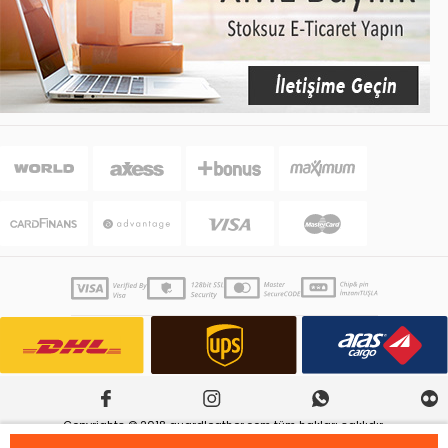
Copyrights © 2018 guardleather.com tüm hakları saklıdır.