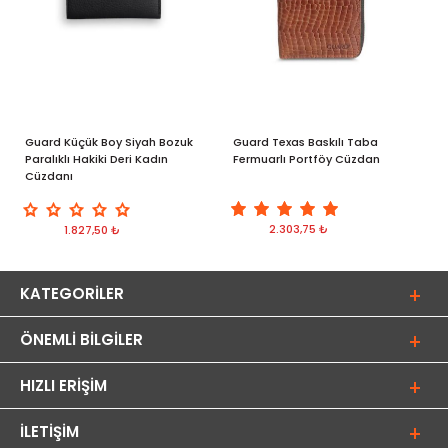
Guard Küçük Boy Siyah Bozuk
Guard Texas Baskılı Taba
G
Paralıklı Hakiki Deri Kadın
Fermuarlı Portföy Cüzdan
v
Cüzdanı
C
2.303,75 ₺
1.827,50 ₺
KATEGORILER
ÖNEMLI BILGILER
HIZLI ERIŞIM
İLETIŞIM