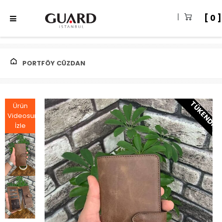
0
PORTFÖY CÜZDAN
TÜKENDI
Ürün
Videosunu
İzle