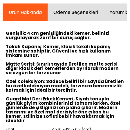
Ürün Hakkında
Ödeme Seçenekleri
Yorumlar
Genişlik:
4 cm genişliğindeki kemer, belinizi
vurgulayarak zarif bir duruş sağlar.
Tokalı Kapanış:
Kemer, klasik tokalı kapanış
sistemine sahiptir. Güvenli ve hızlı kullanım
imkanı sunar.
Matte Serisi:
Sınırlı sayıda üretilen matte serisi,
diğer klasik deri kemerlerden ayrılarak modern
ve özgün bir tarz sunar.
Özel Koleksiyon:
Sadece belirli bir sayıda üretilen
bu özel koleksiyon modeli, tarzınıza benzersizlik
katmak için ideal bir tercihtir.
Guard Mat Deri Erkek Kemeri, Siyah tonuyla
günlük giyim kombinlerinizi tamamlarken, özel
günlerde de şıklığınızı ön plana çıkarır. Modern
tasarımı ve özel mat derisiyle öne çıkan bu
kemer, stilinize sofistike bir hava katmak için
idealdir
Ebat
4 x 105-135 x 0,2 (cm)