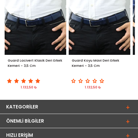
Guard Lacivert Klasik Deri Erkek
Guard Koyu Mavi Deri Erkek
G
Kemeri - 3,5 Cm
Kemeri - 3,5 Cm
D
1.132,50 ₺
1.132,50 ₺
KATEGORILER
ÖNEMLI BILGILER
HIZLI ERIŞIM