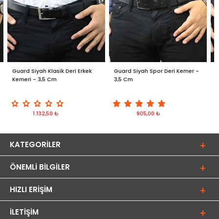
Guard Siyah Klasik Deri Erkek
Guard Siyah Spor Deri Kemer -
G
Kemeri - 3,5 Cm
3,5 Cm
1.132,50 ₺
905,00 ₺
KATEGORILER
ÖNEMLI BILGILER
HIZLI ERIŞIM
İLETIŞIM