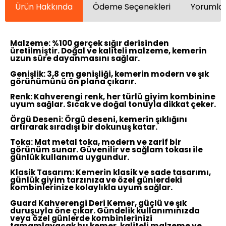
Ürün Hakkında
Ödeme Seçenekleri
Yorumlar
Malzeme:
%100 gerçek sığır derisinden
üretilmiştir. Doğal ve kaliteli malzeme, kemerin
uzun süre dayanmasını sağlar.
Genişlik:
3,8 cm genişliği, kemerin modern ve şık
görünümünü ön plana çıkarır.
Renk:
Kahverengi renk, her türlü giyim kombinine
uyum sağlar. Sıcak ve doğal tonuyla dikkat çeker.
Örgü Deseni:
Örgü deseni, kemerin şıklığını
artırarak sıradışı bir dokunuş katar.
Toka:
Mat metal toka, modern ve zarif bir
görünüm sunar. Güvenilir ve sağlam tokası ile
günlük kullanıma uygundur.
Klasik Tasarım:
Kemerin klasik ve sade tasarımı,
günlük giyim tarzınıza ve özel günlerdeki
kombinlerinize kolaylıkla uyum sağlar.
Guard Kahverengi Deri Kemer, güçlü ve şık
duruşuyla öne çıkar. Gündelik kullanımınızda
veya özel günlerde kombinlerinizi
tamamlayacak bu kemer, kaliteli malzeme ve