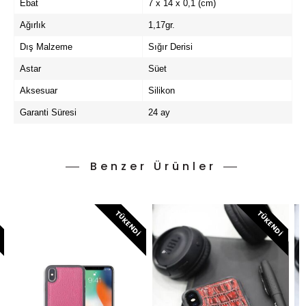
Ebat
7 x 14 x 0,1 (cm)
Ağırlık
1,17gr.
Dış Malzeme
Sığır Derisi
Astar
Süet
Aksesuar
Silikon
Garanti Süresi
24 ay
Benzer Ürünler
I
TÜKENDI
TÜKENDI