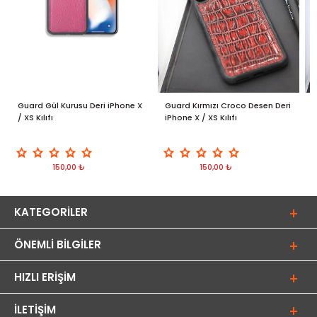
Guard Gül Kurusu Deri iPhone X
Guard Kırmızı Croco Desen Deri
G
/ XS Kılıfı
iPhone X / XS Kılıfı
D
150,00 ₺
150,00 ₺
KATEGORILER
ÖNEMLI BILGILER
HIZLI ERIŞIM
İLETIŞIM