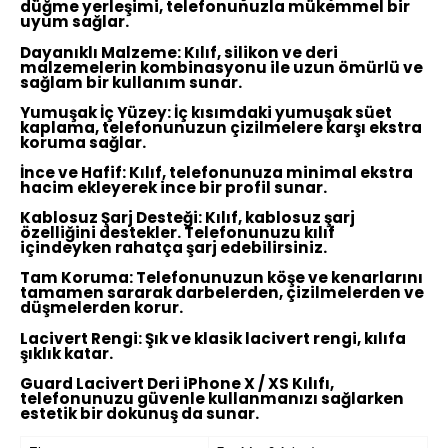
düğme yerleşimi, telefonunuzla mükemmel bir
uyum sağlar.
Dayanıklı Malzeme:
Kılıf, silikon ve deri
malzemelerin kombinasyonu ile uzun ömürlü ve
sağlam bir kullanım sunar.
Yumuşak İç Yüzey:
İç kısımdaki yumuşak süet
kaplama, telefonunuzun çizilmelere karşı ekstra
koruma sağlar.
İnce ve Hafif:
Kılıf, telefonunuza minimal ekstra
hacim ekleyerek ince bir profil sunar.
Kablosuz Şarj Desteği:
Kılıf, kablosuz şarj
özelliğini destekler. Telefonunuzu kılıf
içindeyken rahatça şarj edebilirsiniz.
Tam Koruma:
Telefonunuzun köşe ve kenarlarını
tamamen sararak darbelerden, çizilmelerden ve
düşmelerden korur.
Lacivert Rengi:
Şık ve klasik lacivert rengi, kılıfa
şıklık katar.
Guard Lacivert Deri iPhone X / XS Kılıfı,
telefonunuzu güvenle kullanmanızı sağlarken
estetik bir dokunuş da sunar.