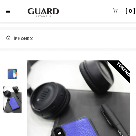
0
IPHONE X
TÜKENDI