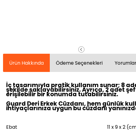
Ürün Hakkında
Ödeme Seçenekleri
Yorumlar
İç tasarımıyla pratik kullanım sunar; 8 ade
şekilde saklayabilirsiniz. Ayrıca, 2 adet ş
erişilebilir bir konumda tutabilirsiniz.
Guard Deri Erkek Cüzdanı, hem günlük kulla
ihtiyaçlarınıza uygun bu cüzdanı yanınızda
Ebat
11 x 9 x 2 (c