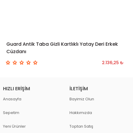
Guard Antik Taba Gizli Kartlıklı Yatay Deri Erkek
SEPETE EKLE
Cüzdanı
2.136,25 ₺
HIZLI ERIŞIM
İLETIŞIM
Anasayfa
Bayimiz Olun
Sepetim
Hakkımızda
Yeni Ürünler
Toptan Satış