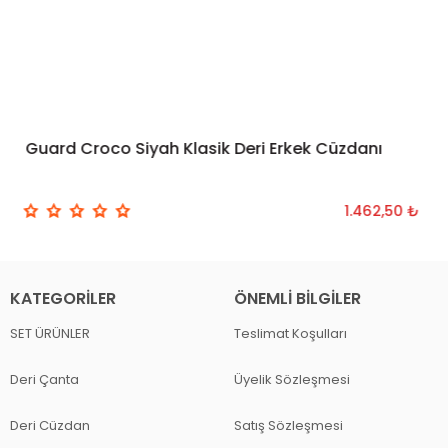
Guard Croco Siyah Klasik Deri Erkek Cüzdanı
SEPETE EKLE
1.462,50 ₺
KATEGORILER
ÖNEMLI BILGILER
SET ÜRÜNLER
Teslimat Koşulları
Deri Çanta
Üyelik Sözleşmesi
Deri Cüzdan
Satış Sözleşmesi