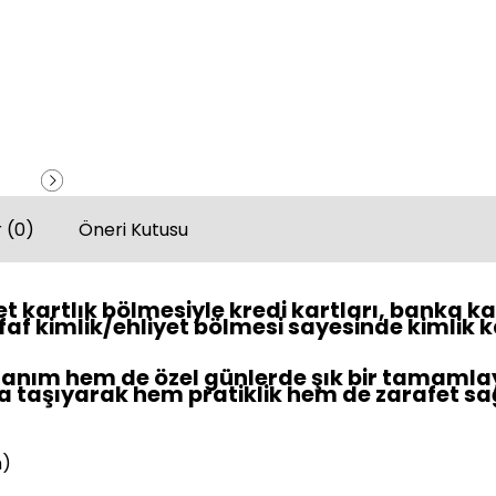
 (0)
Öneri Kutusu
t kartlık bölmesiyle kredi kartları, banka ka
effaf kimlik/ehliyet bölmesi sayesinde kimlik 
nım hem de özel günlerde şık bir tamamlayıcı
 taşıyarak hem pratiklik hem de zarafet sağl
m)