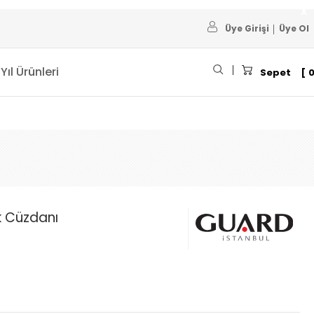
Üye Girişi
Üye Ol
 Yıl Ürünleri
Sepet
k Cüzdanı